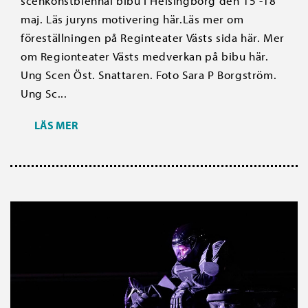
scenkonstbiennal bibu i Helsingborg den 15 -18
maj. Läs juryns motivering här.Läs mer om
föreställningen på Reginteater Västs sida här. Mer
om Regionteater Västs medverkan på bibu här.
Ung Scen Öst. Snattaren. Foto Sara P Borgström.
Ung Sc...
LÄS MER