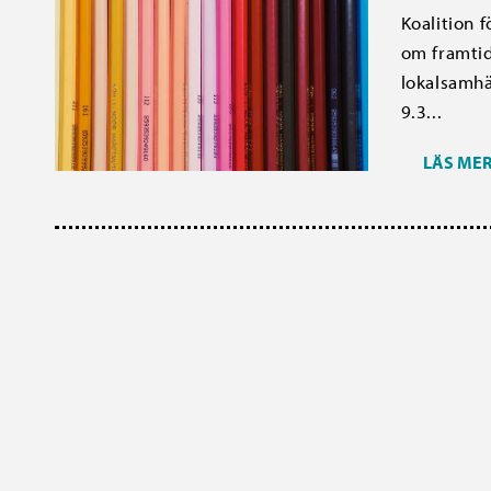
Koalition 
om framtid
lokalsamhä
9.3...
LÄS ME