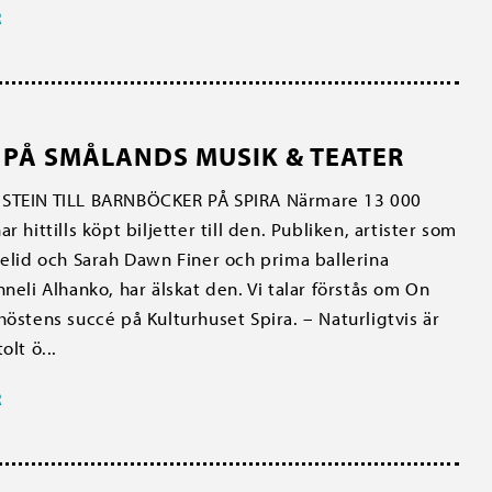
R
 PÅ SMÅLANDS MUSIK & TEATER
STEIN TILL BARNBÖCKER PÅ SPIRA Närmare 13 000
r hittills köpt biljetter till den. Publiken, artister som
melid och Sarah Dawn Finer och prima ballerina
nneli Alhanko, har älskat den. Vi talar förstås om On
höstens succé på Kulturhuset Spira. – Naturligtvis är
olt ö...
R