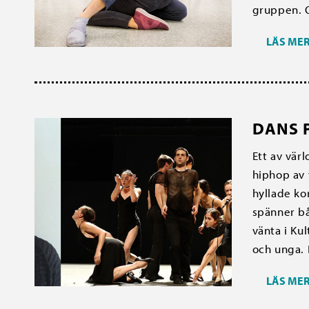
gruppen. O
LÄS ME
DANS P
Ett av vär
hiphop av 
hyllade ko
spänner bå
vänta i Kul
och unga. 
LÄS ME