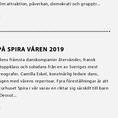
m attraktion, påverkan, demokrati och grupptr...
R
Å SPIRA VÅREN 2019
ldens främsta danskompanier återvänder, fransk
toppklass och solodans från en av Sveriges mest
reografer. Camilla Eskel, konstnärlig ledare dans,
gen med vårens repertoar. Fyra föreställningar är att
turhuset Spira i vår varav en riktar sig särskilt till barn
Dessut...
R