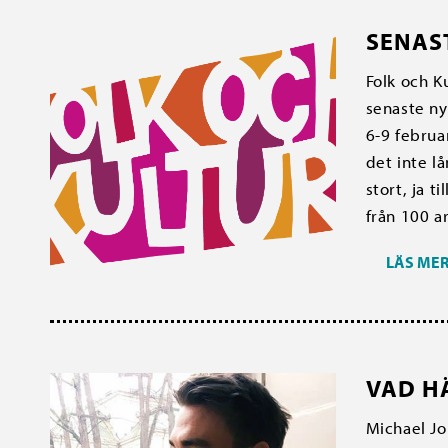
SENAS
Folk och K
senaste ny
6-9 februa
det inte lå
stort, ja 
från 100 ar
LÄS ME
VAD H
Michael Jo