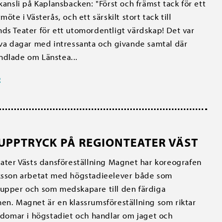
 kansli på Kaplansbacken: "Först och främst tack för ett
möte i Västerås, och ett särskilt stort tack till
ds Teater för ett utomordentligt värdskap! Det var
iva dagar med intressanta och givande samtal där
ndlade om Länstea...
R
UPPTRYCK PÅ REGIONTEATER VÄST
ater Västs dansföreställning Magnet har koreografen
iksson arbetat med högstadieelever både som
upper och som medskapare till den färdiga
en. Magnet är en klassrumsföreställning som riktar
ngdomar i högstadiet och handlar om jaget och