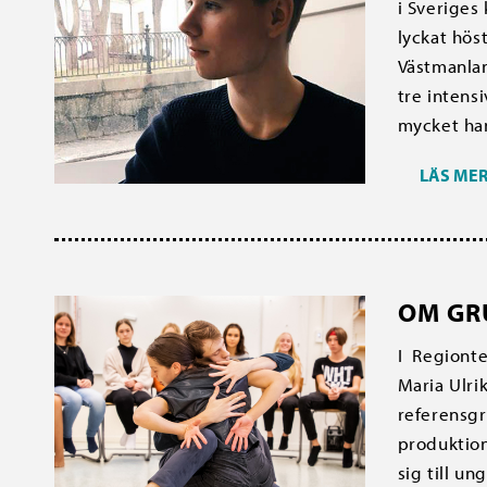
i Sveriges
lyckat höst
Västmanlan
tre intens
mycket ha
LÄS ME
OM GR
I Regionte
Maria Ulr
referensgr
produktion
sig till u