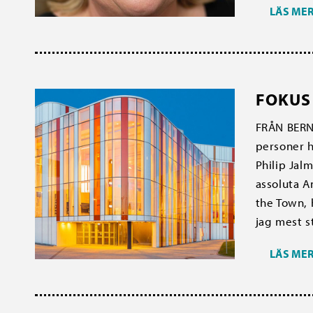
LÄS ME
FOKUS
FRÅN BERN
personer ha
Philip Jal
assoluta A
the Town, 
jag mest st
LÄS ME