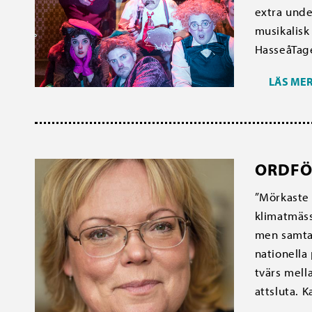
extra unde
musikalisk
HasseåTages
LÄS ME
ORDFÖ
”Mörkaste 
klimatmäss
men samtal
nationella
tvärs mell
attsluta. K