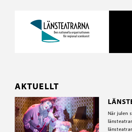
AKTUELLT
LÄNST
När julen 
länsteatrar
länsteatra