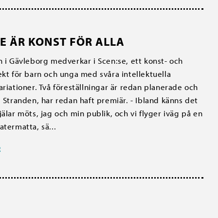
E ÄR KONST FÖR ALLA
n i Gävleborg medverkar i Scen:se, ett konst- och
ekt för barn och unga med svåra intellektuella
ariationer. Två föreställningar är redan planerade och
, Stranden, har redan haft premiär. - Ibland känns det
jälar möts, jag och min publik, och vi flyger iväg på en
atermatta, sä...
R