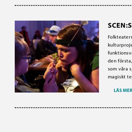
SCEN:S
Folkteater
kulturproj
funktionsv
den första
som våra s
magiskt te
LÄS ME