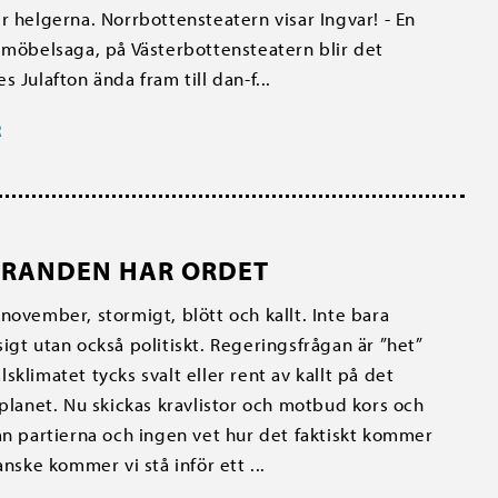
r helgerna. Norrbottensteatern visar Ingvar! - En
 möbelsaga, på Västerbottensteatern blir det
 Julafton ända fram till dan-f...
R
RANDEN HAR ORDET
november, stormigt, blött och kallt. Inte bara
igt utan också politiskt. Regeringsfrågan är ”het”
sklimatet tycks svalt eller rent av kallt på det
 planet. Nu skickas kravlistor och motbud kors och
an partierna och ingen vet hur det faktiskt kommer
anske kommer vi stå inför ett ...