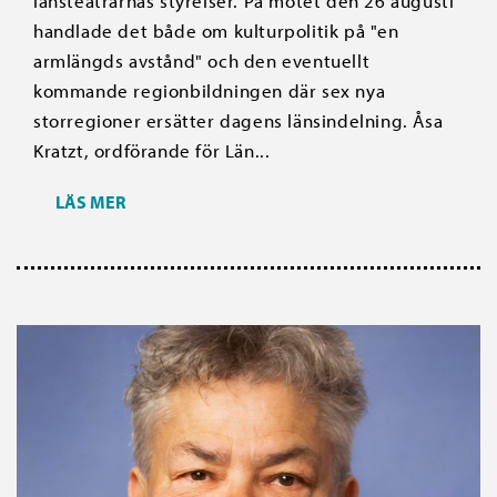
länsteatrarnas styrelser. På mötet den 26 augusti
handlade det både om kulturpolitik på "en
armlängds avstånd" och den eventuellt
kommande regionbildningen där sex nya
storregioner ersätter dagens länsindelning. Åsa
Kratzt, ordförande för Län...
LÄS MER