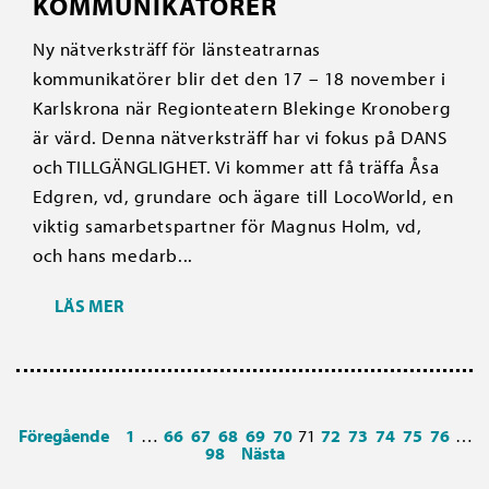
KOMMUNIKATÖRER
Ny nätverksträff för länsteatrarnas
kommunikatörer blir det den 17 – 18 november i
Karlskrona när Regionteatern Blekinge Kronoberg
är värd. Denna nätverksträff har vi fokus på DANS
och TILLGÄNGLIGHET. Vi kommer att få träffa Åsa
Edgren, vd, grundare och ägare till LocoWorld, en
viktig samarbetspartner för Magnus Holm, vd,
och hans medarb...
LÄS MER
Föregående
1
…
66
67
68
69
70
71
72
73
74
75
76
…
98
Nästa