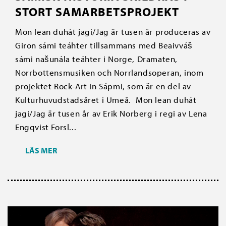
STORT SAMARBETSPROJEKT
Mon lean duhát jagi/Jag är tusen år produceras av
Giron sámi teáhter tillsammans med Beaivváš
sámi našunála teáhter i Norge, Dramaten,
Norrbottensmusiken och Norrlandsoperan, inom
projektet Rock-Art in Sápmi, som är en del av
Kulturhuvudstadsåret i Umeå. Mon lean duhát
jagi/Jag är tusen år av Erik Norberg i regi av Lena
Engqvist Forsl...
LÄS MER