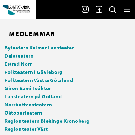
MEDLEMMAR
Byteatern Kalmar Länsteater
Dalateatern
Estrad Norr
Folkteatern i Gävleborg
Folkteatern Västra Götaland
Giron Sámi Teáhter
Länsteatern på Gotland
Norrbottensteatern
Oktoberteatern
Regionteatern Blekinge Kronoberg
Regionteater Väst