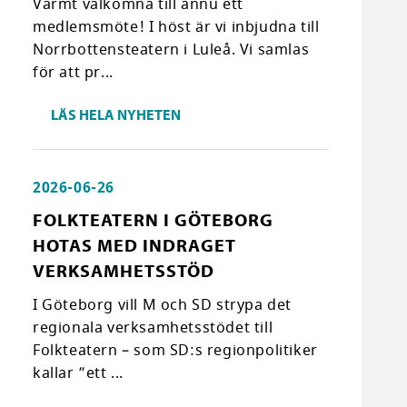
Varmt välkomna till ännu ett
medlemsmöte! I höst är vi inbjudna till
Norrbottensteatern i Luleå. Vi samlas
för att pr...
LÄS HELA NYHETEN
2026-06-26
FOLKTEATERN I GÖTEBORG
HOTAS MED INDRAGET
VERKSAMHETSSTÖD
I Göteborg vill M och SD strypa det
regionala verksamhetsstödet till
Folkteatern – som SD:s regionpolitiker
kallar ”ett ...