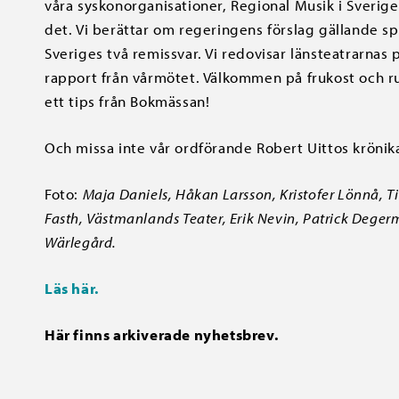
våra syskonorganisationer, Regional Musik i Sveri
det. Vi berättar om regeringens förslag gällande s
Sveriges två remissvar. Vi redovisar länsteatrarnas p
rapport från vårmötet. Välkommen på frukost och r
ett tips från Bokmässan!
Och missa inte vår ordförande Robert Uittos krönika
Foto:
Maja Daniels, Håkan Larsson, Kristofer Lönnå, Tit
Fasth, Västmanlands Teater, Erik Nevin, Patrick Dege
Wärlegård.
Läs här
.
Här finns arkiverade nyhetsbrev.