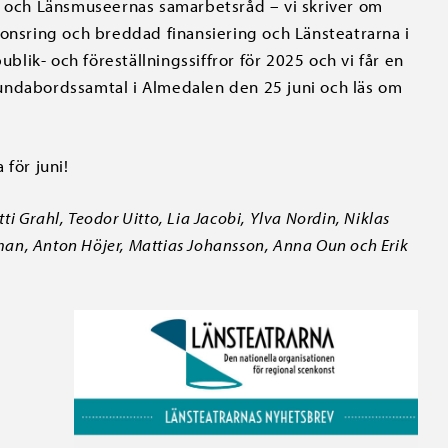
ge och Länsmuseernas samarbetsråd – vi skriver om
ponsring och breddad finansiering och Länsteatrarna i
ublik- och föreställningssiffror för 2025 och vi får en
undabordssamtal i Almedalen den 25 juni och läs om
 för juni!
ti Grahl, Teodor Uitto, Lia Jacobi, Ylva Nordin, Niklas
rman, Anton Höjer, Mattias Johansson, Anna Oun och Erik