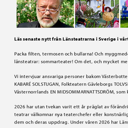
Läs senaste nytt från Läns­teatrarna i Sverige i vår
Packa filten, termosen och bullarna! Och myggmedel
länsteatrar: sommarteater! Om det, och mycket mer, 
Vi intervjuar ansvariga personer bakom Västerbott
KABARÉ SOLSTUGAN, Folkteatern Gävleborgs TOLVSKIL
Västernorrlands EN MIDSOMMARNATTSDRÖM, som ko
2026 har utan tvekan varit ett år präglat av föränd
teatrar välkomnar nya teaterchefer eller konstnärlig
dem och deras uppdrag. Under våren 2026 har Läns