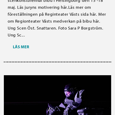
scenkonstbiennal bibu i Helsingborg den 15 -18
maj. Läs juryns motivering här.Läs mer om
föreställningen på Reginteater Västs sida här. Mer
om Regionteater Västs medverkan på bibu här.
Ung Scen Öst. Snattaren. Foto Sara P Borgström.
Ung Sc...
LÄS MER