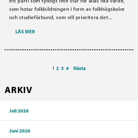
ett parti som tydligt inte står för allas lika värde,
som hotar folkbildningen i form av folkhögskolor
och studieförbund, som vill prioritera det...
LÄS MER
1
2
3
4
Nästa
ARKIV
Juli 2026
Juni 2026