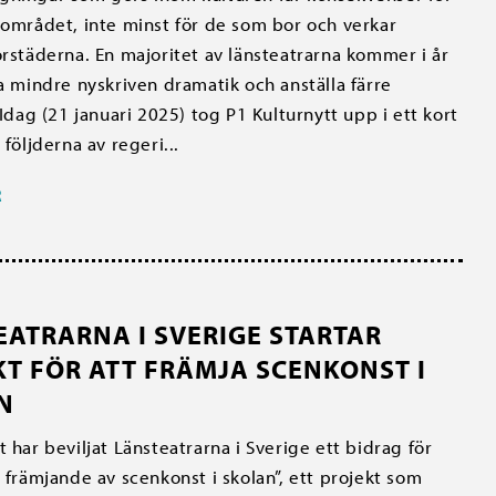
rområdet, inte minst för de som bor och verkar
orstäderna. En majoritet av länsteatrarna kommer i år
la mindre nyskriven dramatik och anställa färre
 Idag (21 januari 2025) tog P1 Kulturnytt upp i ett kort
följderna av regeri...
R
EATRARNA I SVERIGE STARTAR
T FÖR ATT FRÄMJA SCENKONST I
N
t har beviljat Länsteatrarna i Sverige ett bidrag för
t främjande av scenkonst i skolan”, ett projekt som