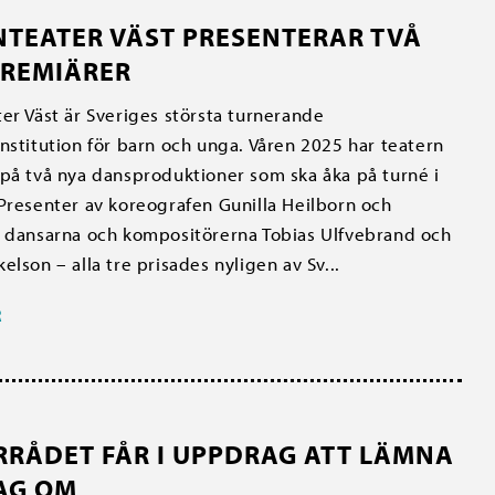
NTEATER VÄST PRESENTERAR TVÅ
REMIÄRER
er Väst är Sveriges största turnerande
nstitution för barn och unga. Våren 2025 har teatern
på två nya dansproduktioner som ska åka på turné i
Presenter av koreografen Gunilla Heilborn och
 dansarna och kompositörerna Tobias Ulfvebrand och
elson – alla tre prisades nyligen av Sv...
R
RRÅDET FÅR I UPPDRAG ATT LÄMNA
AG OM