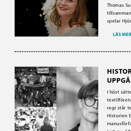
Thomas Sun
tillsamman
spelar Hjö
LÄS ME
HISTO
UPPGÅ
I höst sät
textilföre
regi står 
Historien 
manusförfa