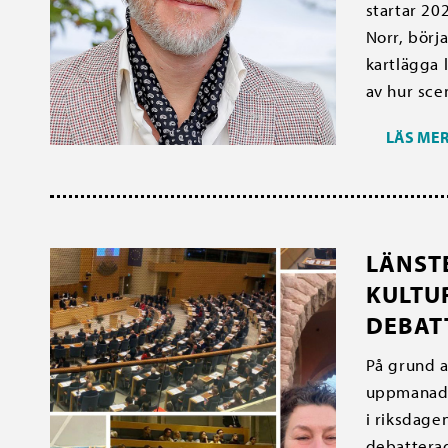
startar 202
Norr, börj
kartlägga 
av hur sce
LÄS ME
LÄNST
KULTU
DEBAT
På grund a
uppmanades
i riksdag
debattera