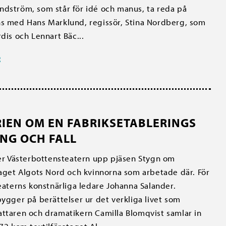
dström, som står för idé och manus, ta reda på
s med Hans Marklund, regissör, Stina Nordberg, som
rdis och Lennart Bäc...
R
RIEN OM EN FABRIKSETABLERINGS
NG OCH FALL
ter Västerbottensteatern upp pjäsen Stygn om
taget Algots Nord och kvinnorna som arbetade där. För
teaterns konstnärliga ledare Johanna Salander.
bygger på berättelser ur det verkliga livet som
ttaren och dramatikern Camilla Blomqvist samlar in