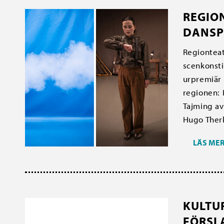
REGIO
DANSP
Regionteat
scenkonsti
urpremiär 
regionen: 
Tajming av
Hugo Therk
LÄS ME
KULTU
FÖRSL