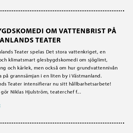
YGDSKOMEDI OM VATTENBRIST PÅ
ANLANDS TEATER
lands Teater spelas Det stora vattenkriget, en
 och klimatsmart glesbygdskomedi om sjöglimt,
ring och kärlek, men också om hur grundvattennivån
a på grannsämjan i en liten by i Västmanland.
ds Teater intensifierar nu sitt hållbarhetsarbete!
gör Niklas Hjulström, teaterchef f...
R