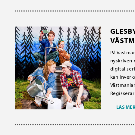
GLESB
VÄSTM
På Västman
nyskriven
digitalise
kan inverk
Västmanlan
Regisserar 
LÄS ME