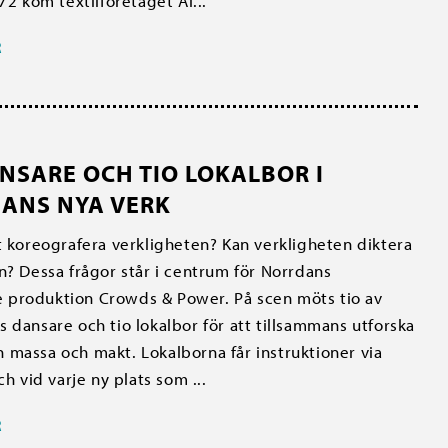
72 kom textilföretaget Al...
R
NSARE OCH TIO LOKALBOR I
ANS NYA VERK
t koreografera verkligheten? Kan verkligheten diktera
n? Dessa frågor står i centrum för Norrdans
produktion Crowds & Power. På scen möts tio av
 dansare och tio lokalbor för att tillsammans utforska
massa och makt. Lokalborna får instruktioner via
ch vid varje ny plats som ...
R