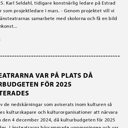
5. Karl Seldahl, tidigare konstnärlig ledare på Estrad
ar som projektledare i mars. - Genom projektet vill vi
länsteatrarnas samarbete med skolorna och få en bild
nkonst...
R
EATRARNA VAR PÅ PLATS DÅ
RBUDGETEN FÖR 2025
TERADES
v de nedskärningar som aviserats inom kulturen så
 kulturskapare och kulturorganisationer att närvara
en den 4 december 2024, då kulturbudgeten för 2025
des. Länsteatrarna hörsammade uppmaningen och var