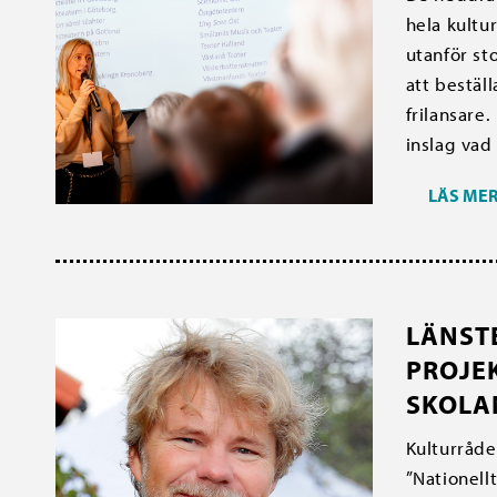
hela kultu
utanför st
att bestäl
frilansare.
inslag vad 
LÄS ME
LÄNST
PROJEK
SKOLA
Kulturråde
”Nationell