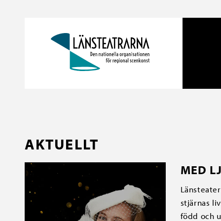
AKTUELLT
MED LJ
Länsteater
stjärnas l
född och u