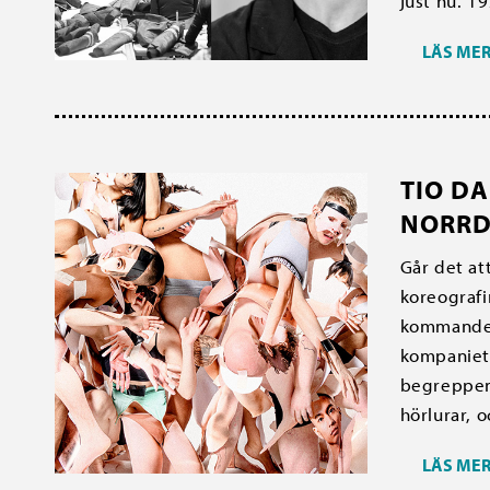
just nu. 19
LÄS ME
TIO DA
NORRD
Går det at
koreografi
kommande 
kompaniets
begreppen 
hörlurar, o
LÄS ME