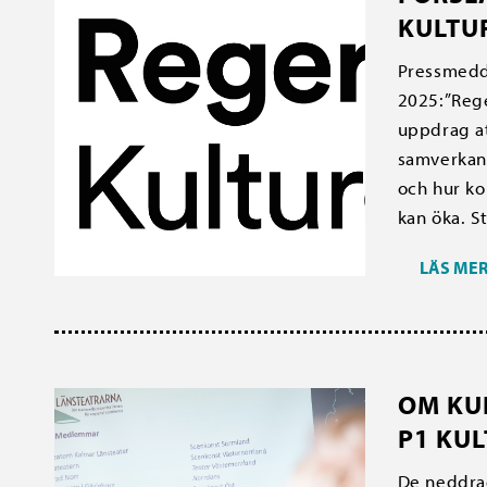
KULTU
Pressmedd
2025:”Rege
uppdrag a
samverkan
och hur k
kan öka. S
LÄS ME
OM KU
P1 KU
De neddrag