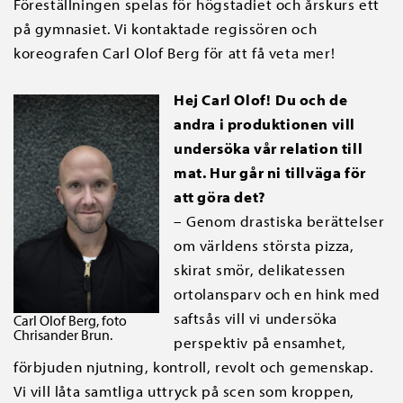
Föreställningen spelas för högstadiet och årskurs ett
på gymnasiet. Vi kontaktade regissören och
koreografen Carl Olof Berg för att få veta mer!
Hej Carl Olof!
Du och de
andra i produktionen vill
undersöka vår relation till
mat. Hur går ni tillväga för
att göra det?
– Genom drastiska berättelser
om världens största pizza,
skirat smör, delikatessen
ortolansparv och en hink med
saftsås vill vi undersöka
Carl Olof Berg, foto
Chrisander Brun.
perspektiv på ensamhet,
förbjuden njutning, kontroll, revolt och gemenskap.
Vi vill låta samtliga uttryck på scen som kroppen,