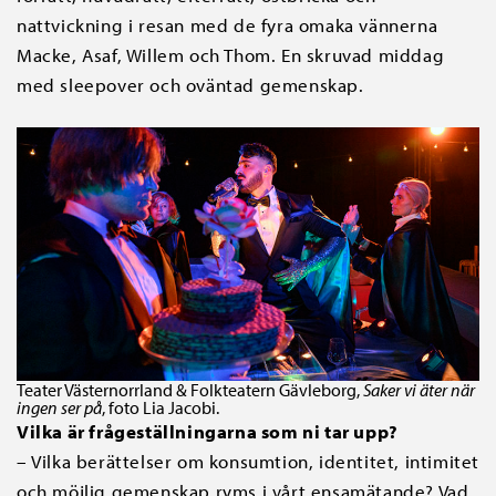
nattvickning i resan med de fyra omaka vännerna
Macke, Asaf, Willem och Thom. En skruvad middag
med sleepover och oväntad gemenskap.
Teater Västernorrland & Folkteatern Gävleborg,
Saker vi äter när
ingen ser på
, foto Lia Jacobi.
Vilka är frågeställningarna som ni tar upp?
– Vilka berättelser om konsumtion, identitet, intimitet
och möjlig gemenskap ryms i vårt ensamätande? Vad