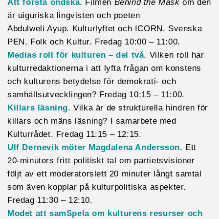
Att förstå ondska.
Filmen
Behind the Mask
om den
är uiguriska lingvisten och poeten
Abdulweli Ayup. Kulturlyftet och ICORN, Svenska
PEN, Folk och Kultur. Fredag 10:00 – 11:00.
Medias roll för kulturen – del två
. Vilken roll har
kulturredaktionerna i att lyfta frågan om konstens
och kulturens betydelse för demokrati- och
samhällsutvecklingen? Fredag 10:15 – 11:00.
Killars läsning
. Vilka är de strukturella hindren för
killars och mäns läsning? I samarbete med
Kulturrådet. Fredag 11:15 – 12:15.
Ulf Dernevik möter Magdalena Andersson
. Ett
20-minuters fritt politiskt tal om partietsvisioner
följt av ett moderatorslett 20 minuter långt samtal
som även kopplar på kulturpolitiska aspekter.
Fredag 11:30 – 12:10.
Modet att samSpela om kulturens resurser och