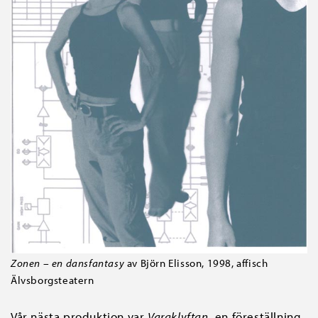
Zonen – en dansfantasy
av Björn Elisson, 1998, affisch
Älvsborgsteatern
Vår nästa produktion var
Vargklyftan
, en föreställning