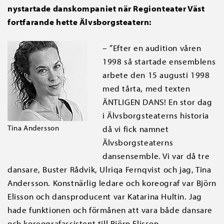
nystartade danskompaniet när Regionteater Väst
fortfarande hette Älvsborgsteatern:
– ”Efter en audition våren
1998 så startade ensemblens
arbete den 15 augusti 1998
med tårta, med texten
ÄNTLIGEN DANS! En stor dag
i Älvsborgsteaterns historia
Tina Andersson
då vi fick namnet
Älvsborgsteaterns
dansensemble. Vi var då tre
dansare, Buster Rådvik, Ulriqa Fernqvist och jag, Tina
Andersson. Konstnärlig ledare och koreograf var Björn
Elisson och dansproducent var Katarina Hultin. Jag
hade funktionen och förmånen att vara både dansare
och koreografassistent till Björn Elisson.