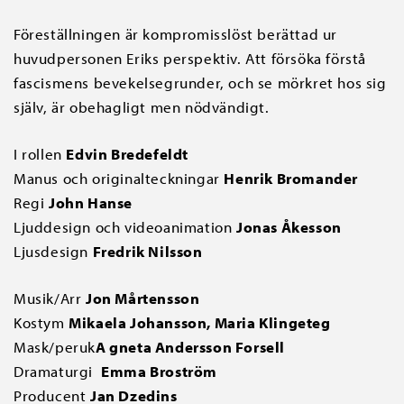
Föreställningen är kompromisslöst berättad ur
huvudpersonen Eriks perspektiv. Att försöka förstå
fascismens bevekelsegrunder, och se mörkret hos sig
själv, är obehagligt men nödvändigt.
I rollen
Edvin Bredefeldt
Manus och originalteckningar
Henrik Bromander
Regi
John Hanse
Ljuddesign och videoanimation
Jonas Åkesson
Ljusdesign
Fredrik Nilsson
Musik/Arr
Jon Mårtensson
Kostym
Mikaela Johansson, Maria Klingeteg
Mask/peruk
A gneta Andersson Forsell
Dramaturgi
Emma Broström
Producent
Jan Dzedins