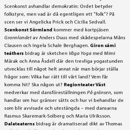
Scenkonst avhandlar demokratin: Ordet betyder
folkstyre, men vad är då egentligen ett ”folk”? På
scen ser vi Angelicka Prick och Cicilia Sedvall.
Scenkonst Sörmland
kommer med kortpjäsen
Grannlandet
av Anders Duus med skådespelarna Måns
Clausen och Ingela Schale Berghagen.
Giron sámi
teáthers
bidrag är sketchen
Våga Yoga
med Mimi
Märak och Anna Åsdell där den trevliga yogastunden
utvecklas till något helt annat när man börjar ställa
frågor som: Vilka har rätt till vårt land? Vem får
komma hit? Ska någon ut?
Regionteater Väst
medverkar med dansföreställningen
På gränsen
, som
handlar om hur gränser sätts och hur vi behandlar de
som blir avvisade och utestängda – med dansarna
Rasmus Skaremark-Solberg och Maria Ulriksson.
Dalateaterns
bidrag är dramatiserad dikt av Thomas