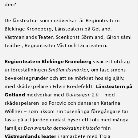
den?
De länsteatrar som medverkar är Regionteatern
Blekinge Kronoberg, Länsteatern på Gotland,
Västmanlands Teater, Scenkonst Sörmland, Giron sámi
teáther, Regionteater Väst och Dalateatern.
Regionteatern Blekinge Kronoberg
visar ett utdrag
ur föreställningen
Smålands mörker
, om fascismens
bevekelsegrunder och att se mörkret hos sig själv,
med skådespelaren Edvin Bredefeldt.
Länsteatern på
Gotland
medverkar med
Gutasagan 2.0
– med
skådespelaren Iso Porovic och dansaren Katarina
Wöllner – som liksom sin tusenåriga föregångare tar
fasta på att jorden endast hyser ett folk med många
familjer.
Den svenska demokratins historia
från
Västmanlands Teater
i samarbete med Troja