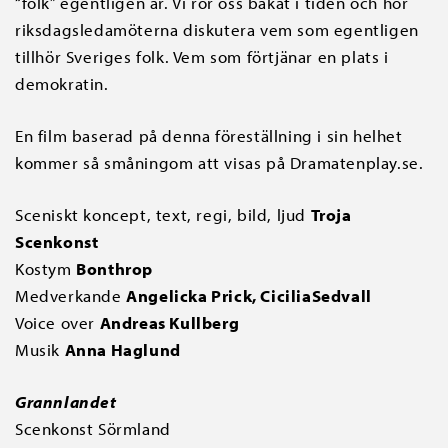
“folk” egentligen är. Vi rör oss bakåt i tiden och hör
riksdagsledamöterna diskutera vem som egentligen
tillhör Sveriges folk. Vem som förtjänar en plats i
demokratin.
En film baserad på denna föreställning i sin helhet
kommer så småningom att visas på Dramatenplay.se.
Sceniskt koncept, text, regi, bild, ljud
Troja
Scenkonst
Kostym
Bonthrop
Medverkande
Angelicka Prick,
CiciliaSedvall
Voice over
Andreas Kullberg
Musik
Anna Haglund
Grannlandet
Scenkonst Sörmland