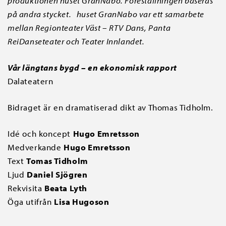
produktionen huset GranNabo. Föreställningen baseras
på andra stycket.
huset GranNabo var ett samarbete
mellan Regionteater Väst – RTV Dans, Panta
ReiDanseteater och Teater Innlandet.
Vår längtans bygd – en ekonomisk rapport
Dalateatern
Bidraget är en dramatiserad dikt av Thomas Tidholm.
Idé och koncept
Hugo Emretsson
Medverkande
Hugo Emretsson
Text
Tomas Tidholm
Ljud
Daniel Sjögren
Rekvisita
Beata Lyth
Öga utifrån
Lisa Hugoson