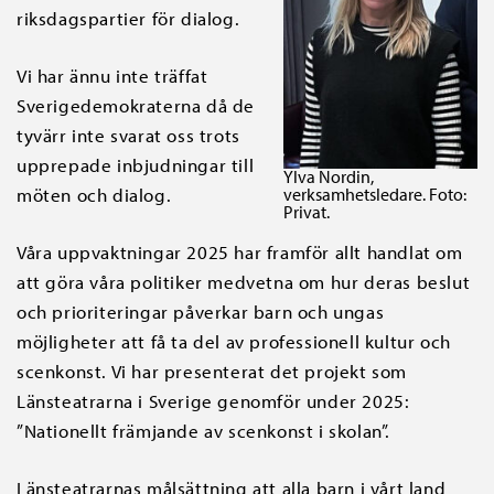
riksdagspartier för dialog.
Vi har ännu inte träffat
Sverigedemokraterna då de
tyvärr inte svarat oss trots
upprepade inbjudningar till
Ylva Nordin,
möten och dialog.
verksamhetsledare. Foto:
Privat.
Våra uppvaktningar 2025 har framför allt handlat om
att göra våra politiker medvetna om hur deras beslut
och prioriteringar påverkar barn och ungas
möjligheter att få ta del av professionell kultur och
scenkonst. Vi har presenterat det projekt som
Länsteatrarna i Sverige genomför under 2025:
”Nationellt främjande av scenkonst i skolan”.
Länsteatrarnas målsättning att alla barn i vårt land