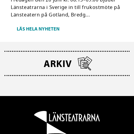
Fredagen den 26 juni kl. 08.15–09.00 bjuder
Länsteatrarna i Sverige in till frukostmöte på
Länsteatern på Gotland, Bredg...
LÄS HELA NYHETEN
ARKIV