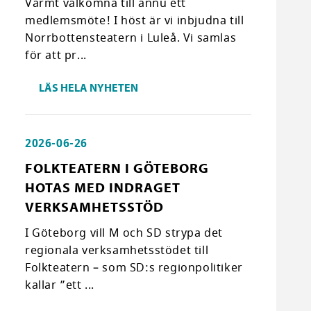
Varmt välkomna till ännu ett
medlemsmöte! I höst är vi inbjudna till
Norrbottensteatern i Luleå. Vi samlas
för att pr...
LÄS HELA NYHETEN
2026-06-26
FOLKTEATERN I GÖTEBORG
HOTAS MED INDRAGET
VERKSAMHETSSTÖD
I Göteborg vill M och SD strypa det
regionala verksamhetsstödet till
Folkteatern – som SD:s regionpolitiker
kallar ”ett ...