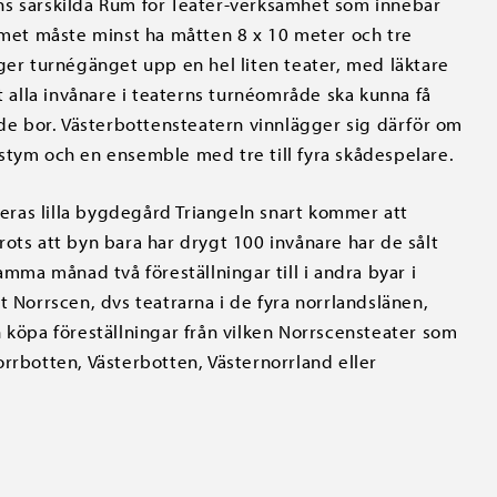
erns särskilda Rum för Teater-verksamhet som innebär
ummet måste minst ha måtten 8 x 10 meter och tre
ger turnégänget upp en hel liten teater, med läktare
t alla invånare i teaterns turnéområde ska kunna få
 de bor. Västerbottensteatern vinnlägger sig därför om
 kostym och en ensemble med tre till fyra skådespelare.
 deras lilla bygdegård Triangeln snart kommer att
 Trots att byn bara har drygt 100 invånare har de sålt
amma månad två föreställningar till i andra byar i
t Norrscen, dvs teatrarna i de fyra norrlandslänen,
 köpa föreställningar från vilken Norrscensteater som
rrbotten, Västerbotten, Västernorrland eller