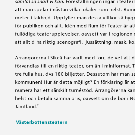
samtal så snart vi kan
. Föreställningen ingår i teat
att man spelar i nästan vilka lokaler som helst. R
meter i takhöjd. Uppfyller man dessa villkor så byg
för publiken och allt. Idén med Rum för Teater är at
fullödiga teaterupplevelser, oavsett var i regionen
att alltid ha riktig scenografi, ljussättning, mask,
Arrangörerna i Sikeå har varit med förr, de vet att
förvandlas till en riktig teater, om än i miniformat.
tre fulla hus, dvs 180 biljetter. Dessutom har man s
kommunen! Hur är detta möjligt? En förklaring är at
numera har ett särskilt turnéstöd. Arrangörerna kan
helst och betala samma pris, oavsett om de bor i No
Jämtland.”
Västerbottensteatern