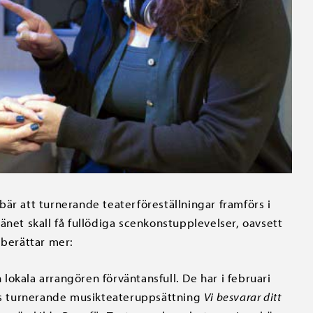
är att turnerande teaterföreställningar framförs i
 länet skall få fullödiga scenkonstupplevelser, oavsett
 berättar mer:
n lokala arrangören förväntansfull. De har i februari
rns turnerande musikteateruppsättning
Vi besvarar ditt