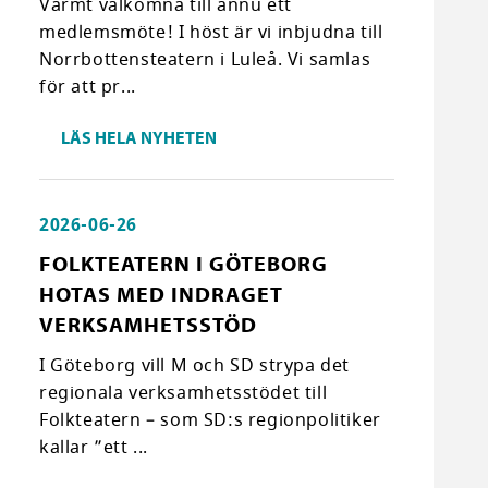
Varmt välkomna till ännu ett
medlemsmöte! I höst är vi inbjudna till
Norrbottensteatern i Luleå. Vi samlas
för att pr...
LÄS HELA NYHETEN
2026-06-26
FOLKTEATERN I GÖTEBORG
HOTAS MED INDRAGET
VERKSAMHETSSTÖD
I Göteborg vill M och SD strypa det
regionala verksamhetsstödet till
Folkteatern – som SD:s regionpolitiker
kallar ”ett ...