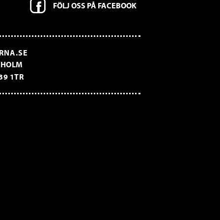
FÖLJ OSS PÅ FACEBOOK
RNA.SE
CKHOLM
39 1TR