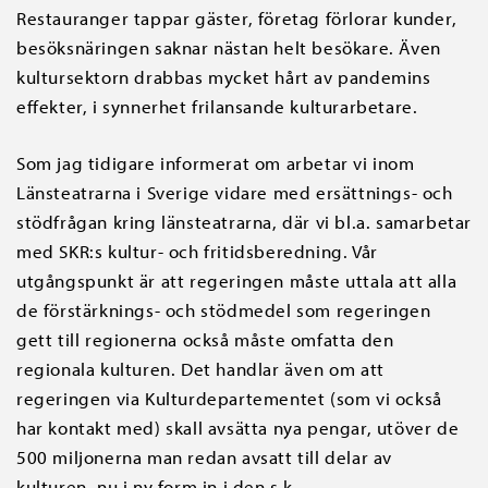
Restauranger tappar gäster, företag förlorar kunder,
besöksnäringen saknar nästan helt besökare. Även
kultursektorn drabbas mycket hårt av pandemins
effekter, i synnerhet frilansande kulturarbetare.
Som jag tidigare informerat om arbetar vi inom
Länsteatrarna i Sverige vidare med ersättnings- och
stödfrågan kring länsteatrarna, där vi bl.a. samarbetar
med SKR:s kultur- och fritidsberedning. Vår
utgångspunkt är att regeringen måste uttala att alla
de förstärknings- och stödmedel som regeringen
gett till regionerna också måste omfatta den
regionala kulturen. Det handlar även om att
regeringen via Kulturdepartementet (som vi också
har kontakt med) skall avsätta nya pengar, utöver de
500 miljonerna man redan avsatt till delar av
kulturen, nu i ny form in i den s.k.