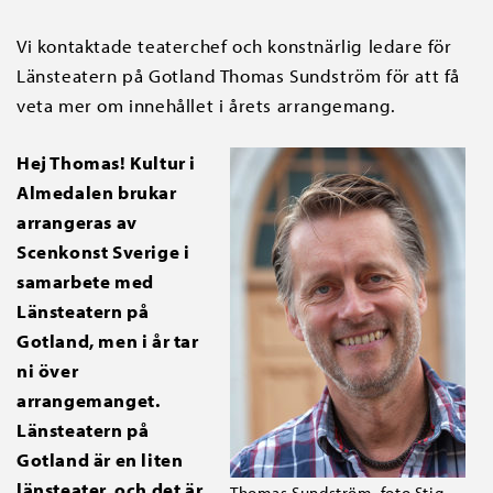
Vi kontaktade teaterchef och konstnärlig ledare för
Länsteatern på Gotland Thomas Sundström för att få
veta mer om innehållet i årets arrangemang.
Hej Thomas! Kultur i
Almedalen brukar
arrangeras av
Scenkonst Sverige i
samarbete med
Länsteatern på
Gotland, men i år tar
ni över
arrangemanget.
Länsteatern på
Gotland är en liten
länsteater, och det är
Thomas Sundström, foto Stig