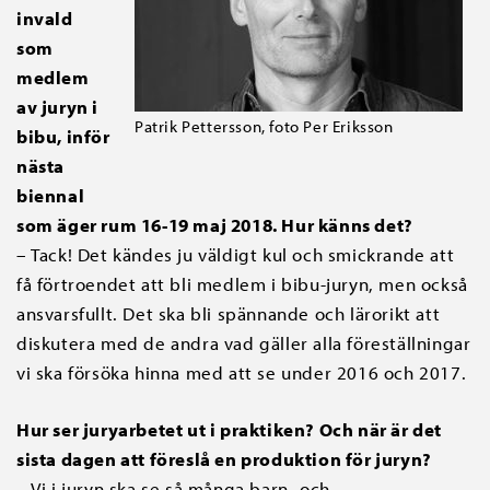
invald
som
medlem
av juryn i
Patrik Pettersson, foto Per Eriksson
bibu, inför
nästa
biennal
som äger rum 16-19 maj 2018. Hur känns det?
– Tack! Det kändes ju väldigt kul och smickrande att
få förtroendet att bli medlem i bibu-juryn, men också
ansvarsfullt. Det ska bli spännande och lärorikt att
diskutera med de andra vad gäller alla föreställningar
vi ska försöka hinna med att se under 2016 och 2017.
Hur ser juryarbetet ut i praktiken? Och när är det
sista dagen att föreslå en produktion för juryn?
– Vi i juryn ska se så många barn- och