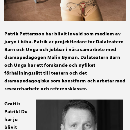
Patrik Pettersson har blivit invald som medlem av
juryn i bibu. Patrik är projektledare för Dalateatern
Barn och Unga och jobbar i nära samarbete med
dramapedagogen Malin Byman. Dalateatern Barn
och Unga har ett forskande och nyfiket
förhållningssätt till teatern och det
dramapedagogiska som konstform och arbetar med
researcharbete och referensklasser.
Grattis
Patrik! Du
har ju
blivit