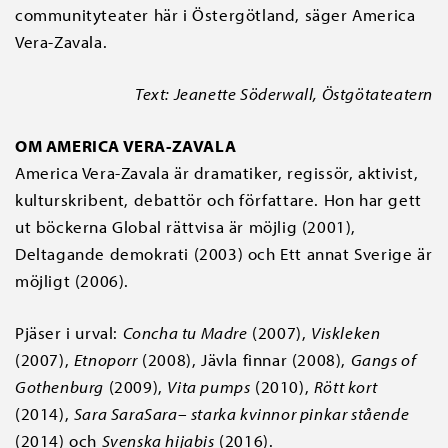
communityteater här i Östergötland, säger America
Vera-Zavala.
Text: Jeanette Söderwall, Östgötateatern
OM AMERICA VERA-ZAVALA
America Vera-Zavala är dramatiker, regissör, aktivist,
kulturskribent, debattör och författare. Hon har gett
ut böckerna Global rättvisa är möjlig (2001),
Deltagande demokrati (2003) och Ett annat Sverige är
möjligt (2006).
Pjäser i urval:
Concha tu Madre
(2007),
Viskleken
(2007),
Etnoporr
(2008), Jävla finnar (2008),
Gangs of
Gothenburg
(2009),
Vita pumps
(2010),
Rött kort
(2014),
Sara SaraSara– starka kvinnor pinkar stående
(2014) och
Svenska hijabis
(2016).