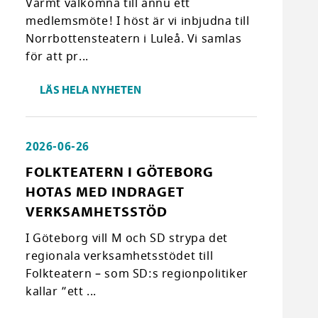
Varmt välkomna till ännu ett
medlemsmöte! I höst är vi inbjudna till
Norrbottensteatern i Luleå. Vi samlas
för att pr...
LÄS HELA NYHETEN
2026-06-26
FOLKTEATERN I GÖTEBORG
HOTAS MED INDRAGET
VERKSAMHETSSTÖD
I Göteborg vill M och SD strypa det
regionala verksamhetsstödet till
Folkteatern – som SD:s regionpolitiker
kallar ”ett ...