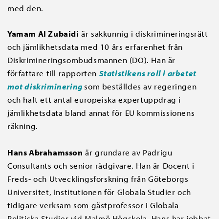
med den.
Yamam Al Zubaidi
är sakkunnig i diskrimineringsrätt
och jämlikhetsdata med 10 års erfarenhet från
Diskrimineringsombudsmannen (DO). Han är
författare till rapporten
Statistikens roll i arbetet
mot diskriminering
som beställdes av regeringen
och haft ett antal europeiska expertuppdrag i
jämlikhetsdata bland annat för EU kommissionens
räkning.
Hans Abrahamsson
är grundare av Padrigu
Consultants och senior rådgivare. Han är Docent i
Freds- och Utvecklingsforskning från Göteborgs
Universitet, Institutionen för Globala Studier och
tidigare verksam som gästprofessor i Globala
Politiska Studier vid Malmö Högskola. Hans har jobbat