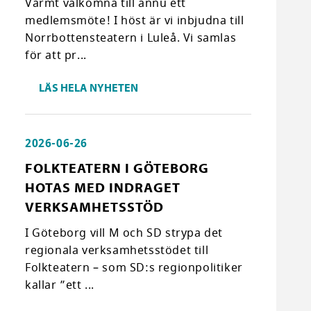
Varmt välkomna till ännu ett
medlemsmöte! I höst är vi inbjudna till
Norrbottensteatern i Luleå. Vi samlas
för att pr...
LÄS HELA NYHETEN
2026-06-26
FOLKTEATERN I GÖTEBORG
HOTAS MED INDRAGET
VERKSAMHETSSTÖD
I Göteborg vill M och SD strypa det
regionala verksamhetsstödet till
Folkteatern – som SD:s regionpolitiker
kallar ”ett ...