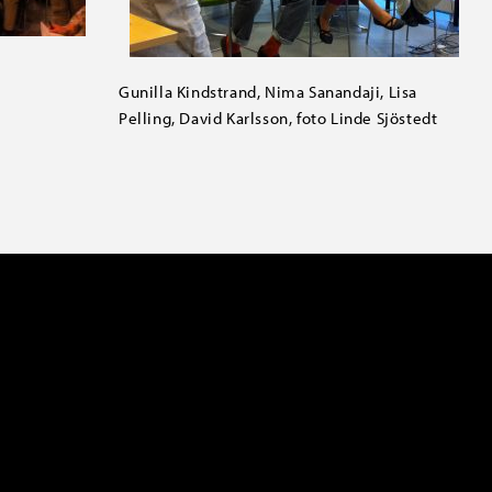
Gunilla Kindstrand, Nima Sanandaji, Lisa
Pelling, David Karlsson, foto Linde Sjöstedt