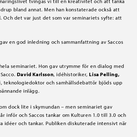
äringslivet tvingas vi till en kreativitet och att tänka
endrup bland annat. Men han konstaterade också att
. Och det var just det som var seminariets syfte: att
, gav en god inledning och sammanfattning av Saccos
 i hela seminariet. Hon gav utrymme för en dialog med
 Sacco.
David Karlsson
, idéhistoriker,
Lisa Pelling,
i
, teknologiedoktor och samhällsdebattör bjöds upp
spännande inlägg.
 kom dock lite i skymundan – men seminariet gav
 inför och Saccos tankar om Kulturen 1.0 till 3.0 och
nya idéer och tankar. Publiken diskuterade intensivt när