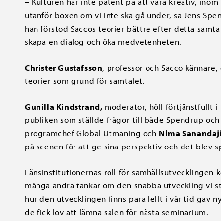
– Kulturen har inte patent på att vara kreativ, inom n
utanför boxen om vi inte ska gå under, sa Jens Sp
han förstod Saccos teorier bättre efter detta samtal
skapa en dialog och öka medvetenheten.
Christer Gustafsson
, professor och Sacco kännare
teorier som grund för samtalet.
Gunilla Kindstrand,
moderator, höll förtjänstfullt
publiken som ställde frågor till både Spendrup och
programchef Global Utmaning och
Nima Sanandaj
på scenen för att ge sina perspektiv och det blev 
Länsinstitutionernas roll för samhällsutvecklingen
många andra tankar om den snabba utveckling vi står
hur den utvecklingen finns parallellt i vår tid gav 
de fick lov att lämna salen för nästa seminarium.