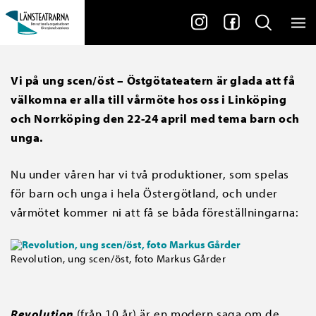
Vi på ung scen/öst – Östgötateatern är glada att få
välkomna er alla till vårmöte hos oss i Linköping
och Norrköping den 22-24 april med tema barn och
unga.
Nu under våren har vi två produktioner, som spelas
för barn och unga i hela Östergötland, och under
vårmötet kommer ni att få se båda föreställningarna:
Revolution, ung scen/öst, foto Markus Gårder
Revolution
(från 10 år) är en modern saga om de