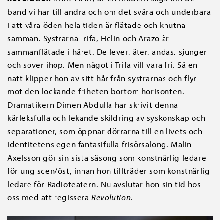
band vi har till andra och om det svåra och underbara
i att våra öden hela tiden är flätade och knutna
samman. Systrarna Trifa, Helin och Arazo är
sammanflätade i håret. De lever, äter, andas, sjunger
och sover ihop. Men något i Trifa vill vara fri. Så en
natt klipper hon av sitt hår från systrarnas och flyr
mot den lockande friheten bortom horisonten.
Dramatikern Dimen Abdulla har skrivit denna
kärleksfulla och lekande skildring av syskonskap och
separationer, som öppnar dörrarna till en livets och
identitetens egen fantasifulla frisörsalong. Malin
Axelsson gör sin sista säsong som konstnärlig ledare
för ung scen/öst, innan hon tillträder som konstnärlig
ledare för Radioteatern. Nu avslutar hon sin tid hos
oss med att regissera
Revolution
.