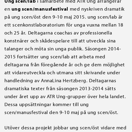
Ung scen/lab
i samarbete med ATR Ung arrangerar
en
ung scen/manusfestival
med nyskriven dramatik
på ung scen/öst den 9-10 maj 2015. ung scen/lab är
ett scenkonstlaboratorium för unga vuxna mellan 18
och 25 år. Deltagarna coachas av professionella
konstnärer och skådespelare till att utveckla sina
talanger och möta sin unga publik. Säsongen 2014-
2015 fortsätter ung scen/lab att arbeta med
deltagarna från föregående år och ge dem möjlighet
att vidareutveckla och utmana sitt skrivande under
handledning av AnnaLina Hertzberg. Deltagarnas
dramatiska texter från säsongen 2013-2014 sätts
under året upp av ATR Ung-grupper över hela landet.
Dessa uppsättningar kommer till ung
scen/manusfestival den 9-10 maj på ung scen/öst.
Utöver dessa projekt jobbar ung scen/öst vidare med