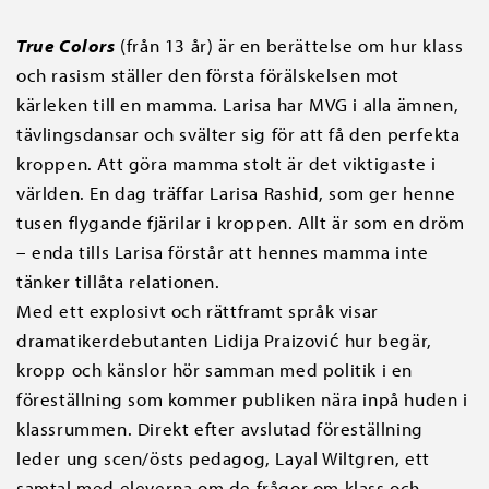
True Colors
(från 13 år) är en berättelse om hur klass
och rasism ställer den första förälskelsen mot
kärleken till en mamma. Larisa har MVG i alla ämnen,
tävlingsdansar och svälter sig för att få den perfekta
kroppen. Att göra mamma stolt är det viktigaste i
världen. En dag träffar Larisa Rashid, som ger henne
tusen flygande fjärilar i kroppen. Allt är som en dröm
– enda tills Larisa förstår att hennes mamma inte
tänker tillåta relationen.
Med ett explosivt och rättframt språk visar
dramatikerdebutanten Lidija Praizović hur begär,
kropp och känslor hör samman med politik i en
föreställning som kommer publiken nära inpå huden i
klassrummen. Direkt efter avslutad föreställning
leder ung scen/östs pedagog, Layal Wiltgren, ett
samtal med eleverna om de frågor om klass och