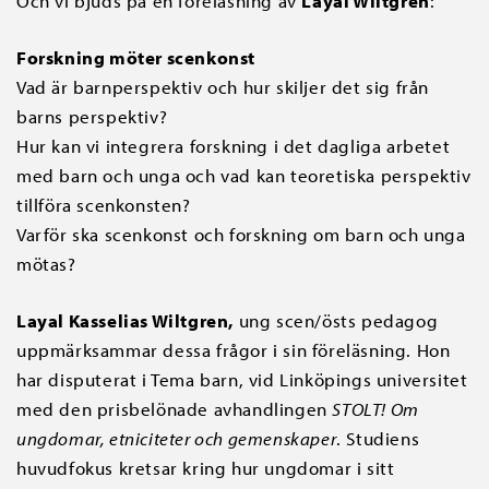
Och vi bjuds på en föreläsning av
Layal Wiltgren
:
Forskning möter scenkonst
Vad är barnperspektiv och hur skiljer det sig från
barns perspektiv?
Hur kan vi integrera forskning i det dagliga arbetet
med barn och unga och vad kan teoretiska perspektiv
tillföra scenkonsten?
Varför ska scenkonst och forskning om barn och unga
mötas?
Layal Kasselias Wiltgren,
ung scen/östs pedagog
uppmärksammar dessa frågor i sin föreläsning. Hon
har disputerat i Tema barn, vid Linköpings universitet
med den prisbelönade avhandlingen
STOLT! Om
ungdomar, etniciteter och gemenskaper
. Studiens
huvudfokus kretsar kring hur ungdomar i sitt