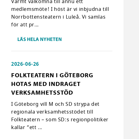
Varmt välkomna till ännu ett
medlemsmöte! I höst är vi inbjudna till
Norrbottensteatern i Luleå. Vi samlas
för att pr...
LÄS HELA NYHETEN
2026-06-26
FOLKTEATERN I GÖTEBORG
HOTAS MED INDRAGET
VERKSAMHETSSTÖD
I Göteborg vill M och SD strypa det
regionala verksamhetsstödet till
Folkteatern – som SD:s regionpolitiker
kallar ”ett ...