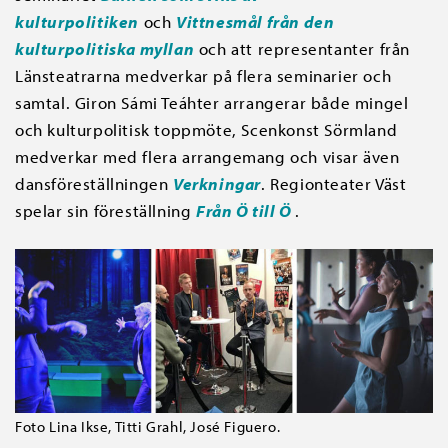
kulturpolitiken
och
Vittnesmål från den
kulturpolitiska myllan
och att representanter från
Länsteatrarna medverkar på flera seminarier och
samtal. Giron Sámi Teáhter arrangerar både mingel
och kulturpolitisk toppmöte, Scenkonst Sörmland
medverkar med flera arrangemang och visar även
dansföreställningen
Verkningar
. Regionteater Väst
spelar sin föreställning
Från Ö till Ö
.
Foto Lina Ikse, Titti Grahl, José Figuero.