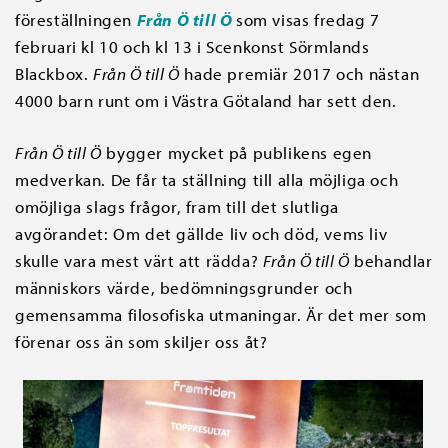
föreställningen
Från Ö till Ö
som visas fredag 7
februari kl 10 och kl 13 i Scenkonst Sörmlands
Blackbox.
Från Ö till Ö
hade premiär 2017 och nästan
4000 barn runt om i Västra Götaland har sett den.
Från Ö till Ö
bygger mycket på publikens egen
medverkan. De får ta ställning till alla möjliga och
omöjliga slags frågor, fram till det slutliga
avgörandet: Om det gällde liv och död, vems liv
skulle vara mest värt att rädda?
Från Ö till Ö
behandlar
människors värde, bedömningsgrunder och
gemensamma filosofiska utmaningar. Är det mer som
förenar oss än som skiljer oss åt?