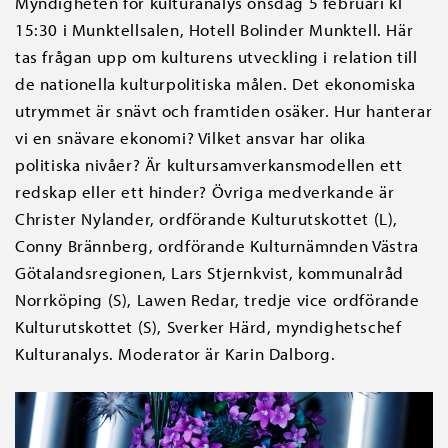
Myndigheten för kulturanalys onsdag 5 februari kl
15:30 i Munktellsalen, Hotell Bolinder Munktell. Här
tas frågan upp om kulturens utveckling i relation till
de nationella kulturpolitiska målen. Det ekonomiska
utrymmet är snävt och framtiden osäker. Hur hanterar
vi en snävare ekonomi? Vilket ansvar har olika
politiska nivåer? Är kultursamverkansmodellen ett
redskap eller ett hinder? Övriga medverkande är
Christer Nylander, ordförande Kulturutskottet (L),
Conny Brännberg, ordförande Kulturnämnden Västra
Götalandsregionen, Lars Stjernkvist, kommunalråd
Norrköping (S), Lawen Redar, tredje vice ordförande
Kulturutskottet (S), Sverker Härd, myndighetschef
Kulturanalys. Moderator är Karin Dalborg.