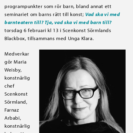
programpunkter som rör barn, bland annat ett
seminariet om barns rätt till konst;
Vad ska vi med
barnteatern till? Tja, vad ska vi med barn till?
torsdag 6 februari kl 13 i Scenkonst Sörmlands
Blackbox, tillsammans med Unga Klara.
Medverkar
gör Maria
Weisby,
konstnärlig
chef
Scenkonst
Sörmland,
Farnaz
Arbabi,
konstnärlig