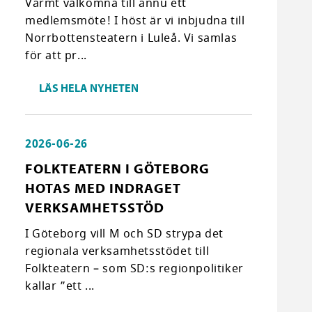
Varmt välkomna till ännu ett
medlemsmöte! I höst är vi inbjudna till
Norrbottensteatern i Luleå. Vi samlas
för att pr...
LÄS HELA NYHETEN
2026-06-26
FOLKTEATERN I GÖTEBORG
HOTAS MED INDRAGET
VERKSAMHETSSTÖD
I Göteborg vill M och SD strypa det
regionala verksamhetsstödet till
Folkteatern – som SD:s regionpolitiker
kallar ”ett ...