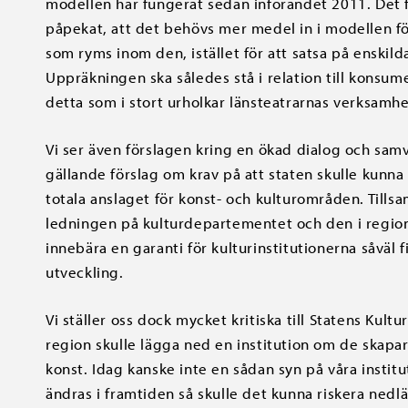
modellen har fungerat sedan införandet 2011. Det fa
påpekat, att det behövs mer medel in i modellen fö
som ryms inom den, istället för att satsa på enskild
Uppräkningen ska således stå i relation till konsu
detta som i stort urholkar länsteatrarnas verksamhe
Vi ser även förslagen kring en ökad dialog och sam
gällande förslag om krav på att staten skulle kunn
totala anslaget för konst- och kulturområden. Till
ledningen på kulturdepartementet och den i regioner
innebära en garanti för kulturinstitutionerna såväl
utveckling.
Vi ställer oss dock mycket kritiska till Statens Kul
region skulle lägga ned en institution om de skapa
konst. Idag kanske inte en sådan syn på våra institu
ändras i framtiden så skulle det kunna riskera nedlä