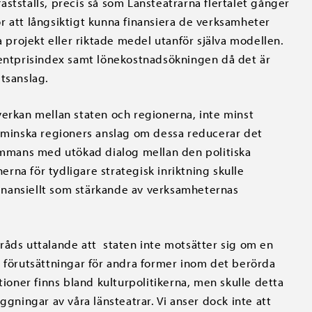
stställs, precis så som Länsteatrarna flertalet gånger
r att långsiktigt kunna finansiera de verksamheter
a projekt eller riktade medel utanför själva modellen.
mentprisindex samt lönekostnadsökningen då det är
tsanslag.
verkan mellan staten och regionerna, inte minst
a minska regioners anslag om dessa reducerar det
sammans med utökad dialog mellan den politiska
na för tydligare strategisk inriktning skulle
 finansiellt som stärkande av verksamheternas
turråds uttalande att staten inte motsätter sig om en
r förutsättningar för andra former inom det berörda
tioner finns bland kulturpolitikerna, men skulle detta
ggningar av våra länsteatrar. Vi anser dock inte att