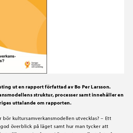
ng ut en rapport författad av Bo Per Larsson.
nsmodellens struktur, processer samt innehåller en
eriges uttalande om rapporten.
Hur bör kultursamverkansmodellen utvecklas? – Ett
 god överblick på läget samt hur man tycker att