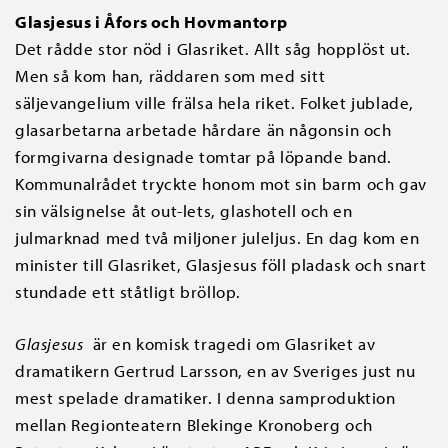
Glasjesus i
Åfors och Hovmantorp
Det rådde stor nöd i Glasriket. Allt såg hopplöst ut.
Men så kom han, räddaren som med sitt
säljevangelium ville frälsa hela riket. Folket jublade,
glasarbetarna arbetade hårdare än någonsin och
formgivarna designade tomtar på löpande band.
Kommunalrådet tryckte honom mot sin barm och gav
sin välsignelse åt out-lets, glashotell och en
julmarknad med två miljoner juleljus. En dag kom en
minister till Glasriket, Glasjesus föll pladask och snart
stundade ett ståtligt bröllop.
Glasjesus
är en komisk tragedi om Glasriket av
dramatikern Gertrud Larsson, en av Sveriges just nu
mest spelade dramatiker. I denna samproduktion
mellan Regionteatern Blekinge Kronoberg och