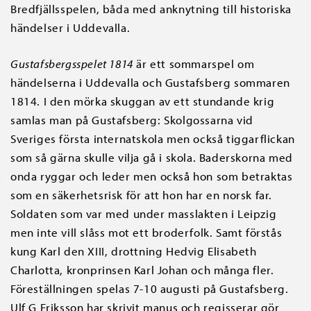
Bredfjällsspelen, båda med anknytning till historiska
händelser i Uddevalla.
Gustafsbergsspelet 1814
är ett sommarspel om
händelserna i Uddevalla och Gustafsberg sommaren
1814. I den mörka skuggan av ett stundande krig
samlas man på Gustafsberg: Skolgossarna vid
Sveriges första internatskola men också tiggarflickan
som så gärna skulle vilja gå i skola. Baderskorna med
onda ryggar och leder men också hon som betraktas
som en säkerhetsrisk för att hon har en norsk far.
Soldaten som var med under masslakten i Leipzig
men inte vill slåss mot ett broderfolk. Samt förstås
kung Karl den XIII, drottning Hedvig Elisabeth
Charlotta, kronprinsen Karl Johan och många fler.
Föreställningen spelas 7-10 augusti på Gustafsberg.
Ulf G Eriksson har skrivit manus och regisserar gör