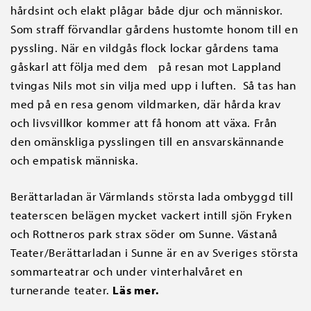
hårdsint och elakt plågar både djur och människor.
Som straff förvandlar gårdens hustomte honom till en
pyssling. När en vildgås flock lockar gårdens tama
gåskarl att följa med dem på resan mot Lappland
tvingas Nils mot sin vilja med upp i luften. Så tas han
med på en resa genom vildmarken, där hårda krav
och livsvillkor kommer att få honom att växa. Från
den omänskliga pysslingen till en ansvarskännande
och empatisk människa.
Berättarladan är Värmlands största lada ombyggd till
teaterscen belägen mycket vackert intill sjön Fryken
och Rottneros park strax söder om Sunne. Västanå
Teater/Berättarladan i Sunne är en av Sveriges största
sommarteatrar och under vinterhalvåret en
turnerande teater.
Läs mer.