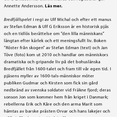
Annette Andersson.
Läs mer.
Bredfjällspelet
i regi av Ulf Michal och efter ett manus
av Stefan Edman & Ulf G Eriksson är en historisk pjäs
och en tidlös berättelse om ”den lilla människans”
längtan efter kärlek och ett meningsfullt liv. Boken
”Röster från skogen” av Stefan Edman (text) och Jan
Töve (foto) kom ut 2010 och handlar om människors
dramatiska och gripande liv på det bohuslänska
Bredfjället från 1600-talet och fram till vår egen tid. I
pjäsens myller av 1600-tals-människor möter
publiken Gudmar och Kirsten som fick sin gård
nedbränd av svenska soldater vid Fräkne fjord; deras
sonson Jon som kommer hem från kriget i Danmark;
rebellerna Erik och Kåre och den arma Marit som
hämtas av barske prästen Orvar och hans lakejer och