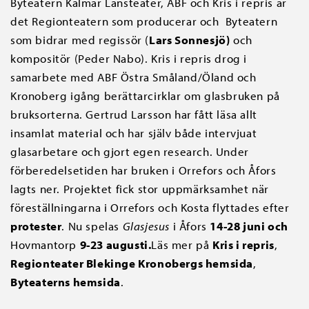
Byteatern Kalmar Länsteater, ABF och Kris i repris är
det Regionteatern som producerar och Byteatern
som bidrar med regissör (
Lars Sonnesjö
)
och
kompositör (Peder Nabo). Kris i repris drog i
samarbete med ABF Östra Småland/Öland och
Kronoberg igång berättarcirklar om glasbruken på
bruksorterna. Gertrud Larsson har fått läsa allt
insamlat material och har själv både intervjuat
glasarbetare och gjor
t egen research. Under
förberedelsetiden har bruken i Orrefors och Åfors
lagts ner. Projektet fick stor uppmärksamhet när
föreställningarna i Orrefors och Kosta flyttades efter
protester
. Nu spelas
Glasjesus
i Åfors
14-28 juni
och
Hovmantorp
9-23 augusti.
Läs mer på
Kris i repris
,
Regionteater Blekinge Kronobergs hemsida
,
Byteaterns hemsida
.