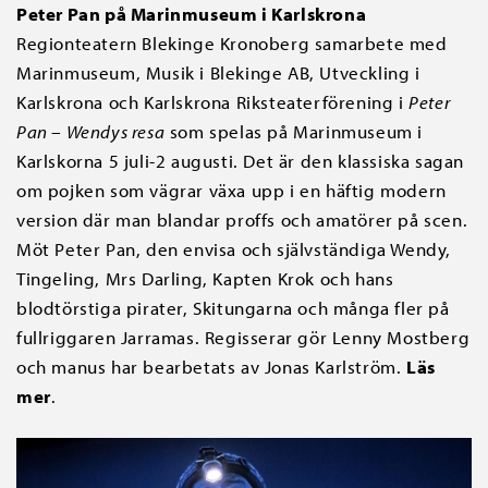
Peter Pan på Marinmuseum i Karlskrona
Regionteatern Blekinge Kronoberg samarbete med
Marinmuseum, Musik i Blekinge AB, Utveckling i
Karlskrona och Karlskrona Riksteaterförening i
Peter
Pan – Wendys resa
som spelas på Marinmuseum i
Karlskorna 5 juli-2 augusti. Det är den klassiska sagan
om pojken som vägrar växa upp i en häftig modern
version där man blandar proffs och amatörer på scen.
Möt Peter Pan, den envisa och självständiga Wendy,
Tingeling, Mrs Darling, Kapten Krok och hans
blodtörstiga pirater, Skitungarna och många fler på
fullriggaren Jarramas. Regisserar gör Lenny Mostberg
och manus har bearbetats av Jonas Karlström.
Läs
mer
.