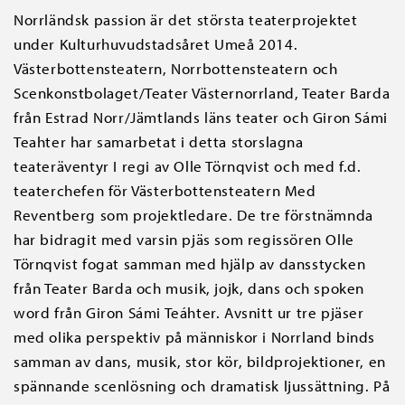
Norrländsk passion är det största teaterprojektet
under Kulturhuvudstadsåret Umeå 2014.
Västerbottensteatern, Norrbottensteatern och
Scenkonstbolaget/Teater Västernorrland, Teater Barda
från Estrad Norr/Jämtlands läns teater och Giron Sámi
Teahter har samarbetat i detta storslagna
teateräventyr I regi av Olle Törnqvist och med f.d.
teaterchefen för Västerbottensteatern Med
Reventberg som projektledare. De tre förstnämnda
har bidragit med varsin pjäs som regissören Olle
Törnqvist fogat samman med hjälp av dansstycken
från Teater Barda och musik, jojk, dans och spoken
word från Giron Sámi Teáhter. Avsnitt ur tre pjäser
med olika perspektiv på människor i Norrland binds
samman av dans, musik, stor kör, bildprojektioner, en
spännande scenlösning och dramatisk ljussättning. På