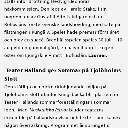
ställs inför drottning Hedvig Eleonoras
häxkommission. Den leds av Harald Stake, i sin
ungdom en av Gustaf II Adolfs krigare och nu
Bohusläns förste svenske landshövding, med säte på
fästni
ngen i Kungälv. Spelet hade premiär förra året
och blev en succé. Bredfjällsspelen spelas 30 juli – 10
aug vid en gammal gård, en halvmil upp i skogen
öster om Ljungskile – mitt i Bohuslän.
Läs mer.
Teater Halland ger Sommar på Tjolöholms
Slott
Den ståtliga och picknickinbjudande miljön på
Tjolöholms Slott utanför Kungsbacka blir platsen för
Teater Hallands sommarföreställningar i sommar
igen. Med
Musikaliska Pärlor
bjuder teaterns
ensemble på halländska visor och texter samt kanske
någon överraskning. Programmet är sprunget ur