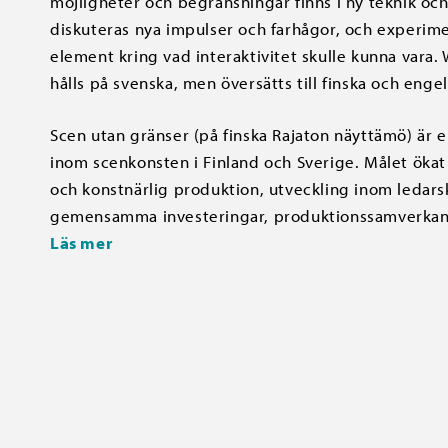
möjligheter och begränsningar finns i ny teknik oc
diskuteras nya impulser och farhågor, och experim
element kring vad interaktivitet skulle kunna vara
hålls på svenska, men översätts till finska och engel
Scen utan gränser (på finska Rajaton näyttämö) är 
inom scenkonsten i Finland och Sverige. Målet öka
och konstnärlig produktion, utveckling inom ledar
gemensamma investeringar, produktionssamverkan 
Läs mer