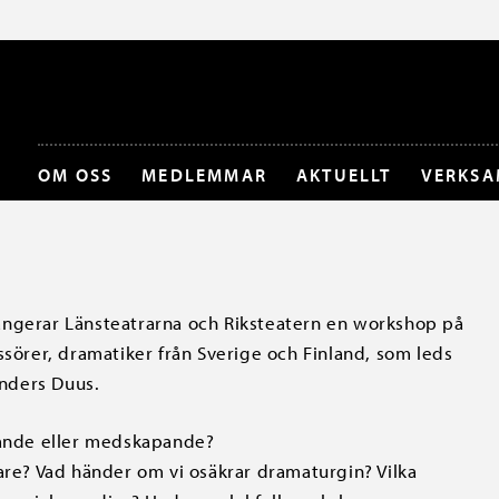
OM OSS
MEDLEMMAR
AKTUELLT
VERKSA
angerar Länsteatrarna och Riksteatern en workshop på
ssörer, dramatiker från Sverige och Finland, som leds
nders Duus.
agande eller medskapande?
are? Vad händer om vi osäkrar dramaturgin? Vilka