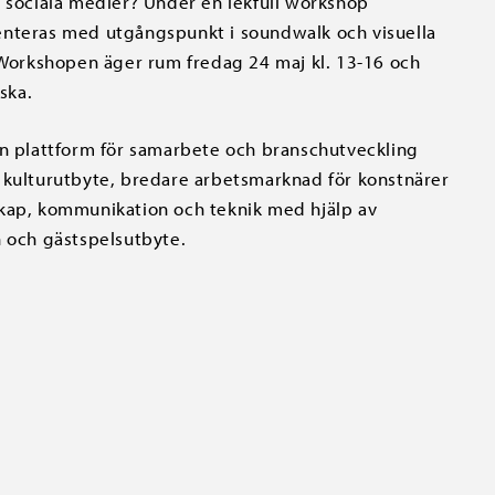
h sociala medier? Under en lekfull workshop
enteras med utgångspunkt i soundwalk och visuella
. Workshopen äger rum fredag 24 maj kl. 13-16 och
ska.
en plattform för samarbete och branschutveckling
t kulturutbyte, bredare arbetsmarknad för konstnärer
skap, kommunikation och teknik med hjälp av
och gästspelsutbyte.