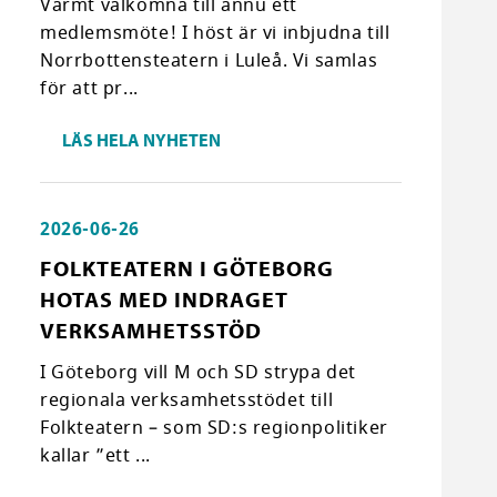
Varmt välkomna till ännu ett
medlemsmöte! I höst är vi inbjudna till
Norrbottensteatern i Luleå. Vi samlas
för att pr...
LÄS HELA NYHETEN
2026-06-26
FOLKTEATERN I GÖTEBORG
HOTAS MED INDRAGET
VERKSAMHETSSTÖD
I Göteborg vill M och SD strypa det
regionala verksamhetsstödet till
Folkteatern – som SD:s regionpolitiker
kallar ”ett ...