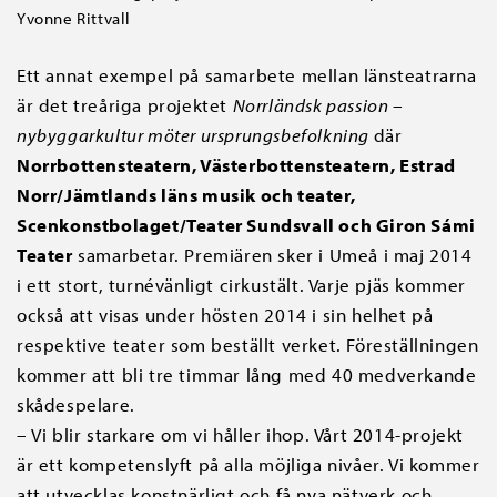
Yvonne Rittvall
Ett annat exempel på samarbete mellan länsteatrarna
är det treåriga projektet
Norrländsk passion –
nybyggarkultur möter ursprungsbefolkning
där
Norrbottensteatern, Västerbottensteatern, Estrad
Norr/Jämtlands läns musik och teater,
Scenkonstbolaget/Teater Sundsvall och Giron Sámi
Teater
samarbetar. Premiären sker i Umeå i maj 2014
i ett stort, turnévänligt cirkustält. Varje pjäs kommer
också att visas under hösten 2014 i sin helhet på
respektive teater som beställt verket. Föreställningen
kommer att bli tre timmar lång med 40 medverkande
skådespelare.
– Vi blir starkare om vi håller ihop. Vårt 2014-projekt
är ett kompetenslyft på alla möjliga nivåer. Vi kommer
att utvecklas konstnärligt och få nya nätverk och