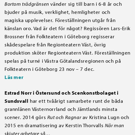
Bortom trädgränsen
vänder sig till barn i 6-8 år och
bjuder på musik, verklighet, hemligheter och
magiska upplevelser. Föreställningen utgår från
känslan oro. Vad är det för något? Regissören Lars-Erik
Brossner från Folkteatern i Göteborg regisserar
skådespelare från Regionteatern Väst, övrig
produktion sköter Regionteatern Väst. Föreställningen
spelas på turné i Västra Götalandsregionen och på
Folkteatern i Göteborg 23 nov – 7 dec.
Läs mer
Estrad Norr i Östersund och Scenkonstbolaget i
Sundsvall
har ett tvåårigt samarbete runt de båda
grannlänen Västernorrland och Jämtlands minsta
scener. 2014 görs
Rut och Ragnar
av Kristina Lugn och
2015 en dramatisering av Kerstin Thorvalls
När man
skjuter arbetare så…