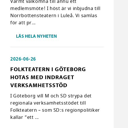
Varmt välkomna till ännu ett
medlemsmöte! I höst är vi inbjudna till
Norrbottensteatern i Luleå. Vi samlas
för att pr...
LÄS HELA NYHETEN
2026-06-26
FOLKTEATERN I GÖTEBORG
HOTAS MED INDRAGET
VERKSAMHETSSTÖD
I Göteborg vill M och SD strypa det
regionala verksamhetsstödet till
Folkteatern – som SD:s regionpolitiker
kallar ”ett ...