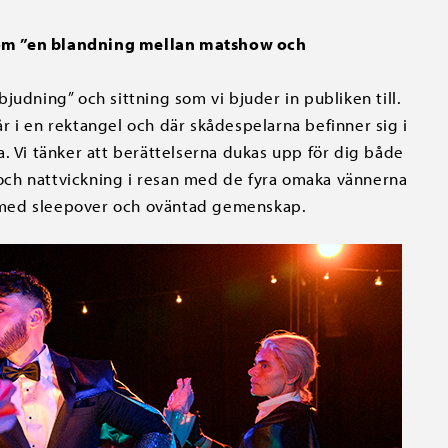
som ”en blandning mellan matshow och
judning” och sittning som vi bjuder in publiken till.
r i en rektangel och där skådespelarna befinner sig i
. Vi tänker att berättelserna dukas upp för dig både
a och nattvickning i resan med de fyra omaka vännerna
 med sleepover och oväntad gemenskap.