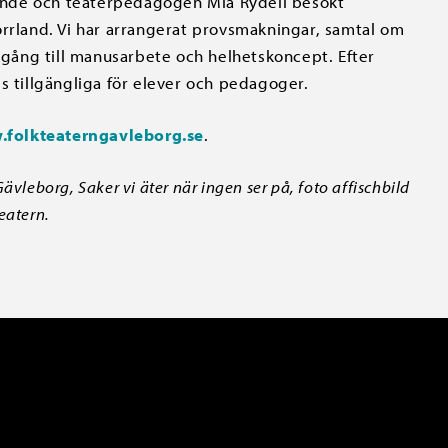
 Lindé och teaterpedagogen Mia Rydell besökt
orrland. Vi har arrangerat provsmakningar, samtal om
ingång till manusarbete och helhetskoncept. Efter
s tillgängliga för elever och pedagoger.
folkteaterngavleborg.se
.
ävleborg, Saker vi äter när ingen ser på, foto affischbild
eatern.