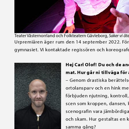
Teater Västernorrland och Folkteatern Gävleborg,
Saker vi ät
Urpremiären äger rum den 14 september 2022. Föres
gymnasiet. Vi kontaktade regissören och koreografen
Hej Carl Olof!
Du och de and
mat. Hur går ni tillväga för
– Genom drastiska berättelse
ortolansparv och en hink med
förbjuden njutning, kontroll,
scen som kroppen, dansen, k
scenografin vara jämbördiga i
och skam. Hur gestaltas en
samma gång?