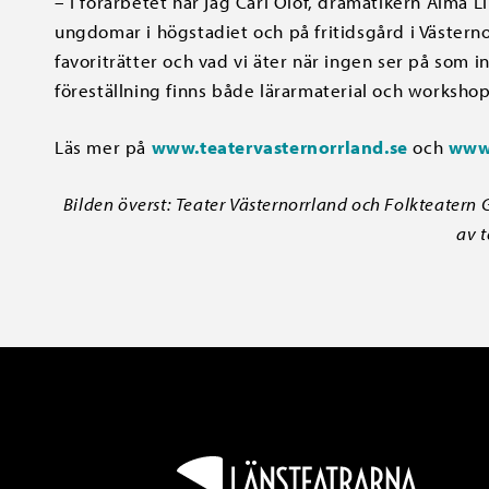
– I förarbetet har jag Carl Olof, dramatikern Alma
ungdomar i högstadiet och på fritidsgård i Västern
favoriträtter och vad vi äter när ingen ser på som 
föreställning finns både lärarmaterial och workshop
Läs mer på
www.teatervasternorrland.se
och
www.
Bilden överst: Teater Västernorrland och Folkteatern G
av t