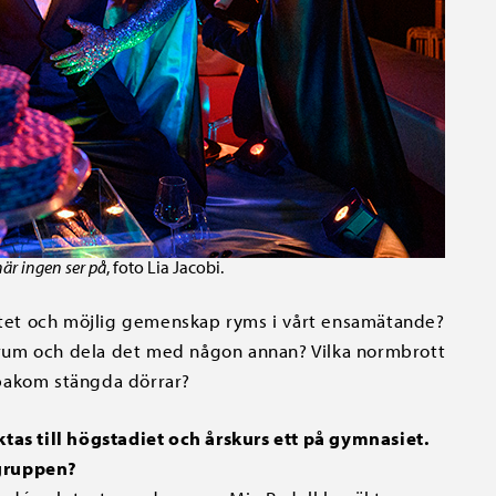
när ingen ser på
, foto Lia Jacobi.
mitet och möjlig gemenskap ryms i vårt ensamätande?
ga rum och dela det med någon annan? Vilka normbrott
 bakom stängda dörrar?
riktas till högstadiet och årskurs ett på gymnasiet.
lgruppen?