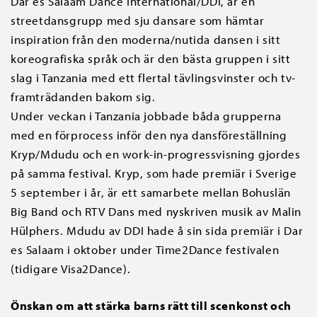
Dar es Salaam Dance International/DDI, är en
streetdansgrupp med sju dansare som hämtar
inspiration från den moderna/nutida dansen i sitt
koreografiska språk och är den bästa gruppen i sitt
slag i Tanzania med ett flertal tävlingsvinster och tv-
framträdanden bakom sig.
Under veckan i Tanzania jobbade båda grupperna
med en förprocess inför den nya dansföreställning
Kryp/Mdudu och en work-in-progressvisning gjordes
på samma festival. Kryp, som hade premiär i Sverige
5 september i år, är ett samarbete mellan Bohuslän
Big Band och RTV Dans med nyskriven musik av Malin
Hülphers. Mdudu av DDI hade å sin sida premiär i Dar
es Salaam i oktober under Time2Dance festivalen
(tidigare Visa2Dance).
Önskan om att stärka barns rätt till scenkonst och