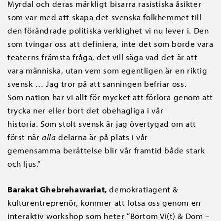
Myrdal och deras märkligt bisarra rasistiska åsikter
som var med att skapa det svenska folkhemmet till
den förändrade politiska verklighet vi nu lever i. Den
som tvingar oss att definiera, inte det som borde vara
teaterns främsta fråga, det vill säga vad det är att
vara människa, utan vem som egentligen är en riktig
svensk … Jag tror på att sanningen befriar oss.
Som nation har vi allt för mycket att förlora genom att
trycka ner eller bort det obehagliga i vår
historia. Som stolt svensk är jag övertygad om att
först när
alla
delarna är på plats i vår
gemensamma berättelse blir vår framtid både stark
och ljus.”
Barakat Ghebrehawariat,
demokratiagent &
kulturentreprenör, kommer att lotsa oss genom en
interaktiv workshop som heter ”Bortom Vi(t) & Dom –