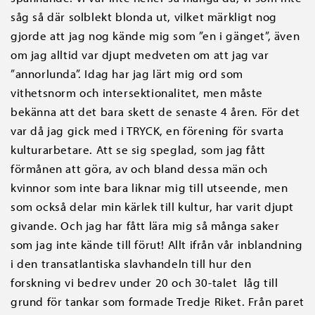
såg så där solblekt blonda ut, vilket märkligt nog
gjorde att jag nog kände mig som ”en i gänget”, även
om jag alltid var djupt medveten om att jag var
”annorlunda”. Idag har jag lärt mig ord som
vithetsnorm och intersektionalitet, men måste
bekänna att det bara skett de senaste 4 åren. För det
var då jag gick med i TRYCK, en förening för svarta
kulturarbetare. Att se sig speglad, som jag fått
förmånen att göra, av och bland dessa män och
kvinnor som inte bara liknar mig till utseende, men
som också delar min kärlek till kultur, har varit djupt
givande. Och jag har fått lära mig så många saker
som jag inte kände till förut! Allt ifrån vår inblandning
i den transatlantiska slavhandeln till hur den
forskning vi bedrev under 20 och 30-talet låg till
grund för tankar som formade Tredje Riket. Från paret