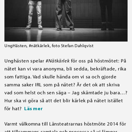
UngHästen, #nätkärlek, foto Stefan Dahlqvist
Unghästen spelar
#Nätkärlek
för oss på höstmötet: På
nätet kan vi vara anonyma, bli sedda, bekräftade, rika
som fattiga. Vad skulle hända om vi sa och gjorde
samma saker IRL som på nätet? Är det ok att skriva
vad som helst och sen säga – Jag skämtade ju bara…?
Hur ska vi göra så att det blir kärlek på nätet istället
för hat?
Läs mer
Varmt välkomna till Länsteatrarnas höstmöte 2014 för
att tillsammans samtala och processa så vi lämnar