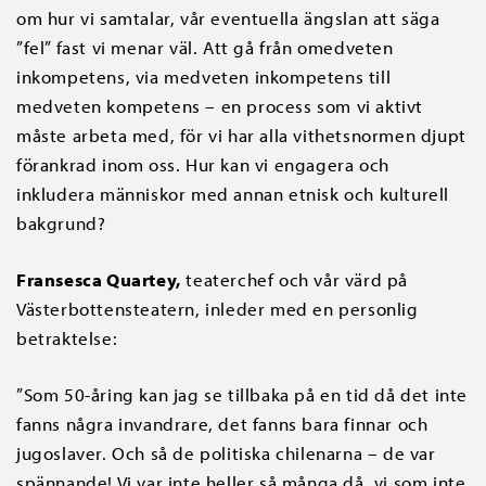
om hur vi samtalar, vår eventuella ängslan att säga
”fel” fast vi menar väl. Att gå från omedveten
inkompetens, via medveten inkompetens till
medveten kompetens – en process som vi aktivt
måste arbeta med, för vi har alla vithetsnormen djupt
förankrad inom oss. Hur kan vi engagera och
inkludera människor med annan etnisk och kulturell
bakgrund?
Fransesca Quartey,
teaterchef och vår värd på
Västerbottensteatern, inleder med en personlig
betraktelse:
”Som 50-åring kan jag se tillbaka på en tid då det inte
fanns några invandrare, det fanns bara finnar och
jugoslaver. Och så de politiska chilenarna – de var
spännande! Vi var inte heller så många då, vi som inte