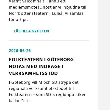
Varmt välkomna till ännu ett
medlemsmöte! I höst är vi inbjudna till
Norrbottensteatern i Luleå. Vi samlas
för att pr...
LÄS HELA NYHETEN
2026-06-26
FOLKTEATERN I GÖTEBORG
HOTAS MED INDRAGET
VERKSAMHETSSTÖD
I Göteborg vill M och SD strypa det
regionala verksamhetsstödet till
Folkteatern – som SD:s regionpolitiker
kallar ”ett ...