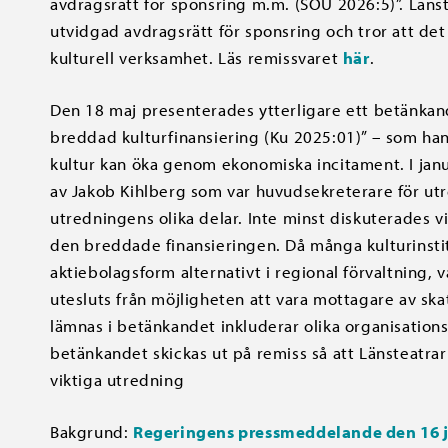
avdragsrätt för sponsring m.m. (SOU 2026:5)”. Länst
utvidgad avdragsrätt för sponsring och tror att det
kulturell verksamhet. Läs remissvaret
här
.
Den 18 maj presenterades ytterligare ett betänka
breddad kulturfinansiering (Ku 2025:01)” – som han
kultur kan öka genom ekonomiska incitament. I janu
av Jakob Kihlberg som var huvudsekreterare för ut
utredningens olika delar. Inte minst diskuterades v
den breddade finansieringen. Då många kulturinstit
aktiebolagsform alternativt i regional förvaltning, va
utesluts från möjligheten att vara mottagare av ska
lämnas i betänkandet inkluderar olika organisations
betänkandet skickas ut på remiss så att Länsteatra
viktiga utredning
Bakgrund:
Regeringens pressmeddelande den 16 j