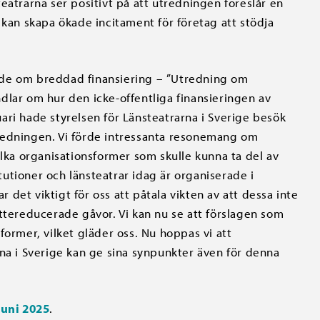
eatrarna ser positivt på att utredningen föreslår en
 kan skapa ökade incitament för företag att stödja
nde om breddad finansiering – ”Utredning om
dlar om hur den icke-offentliga finansieringen av
ari hade styrelsen för Länsteatrarna i Sverige besök
redningen. Vi förde intressanta resonemang om
ilka organisationsformer som skulle kunna ta del av
utioner och länsteatrar idag är organiserade i
r det viktigt för oss att påtala vikten av att dessa inte
ttereducerade gåvor. Vi kan nu se att förslagen som
former, vilket gläder oss. Nu hoppas vi att
rna i Sverige kan ge sina synpunkter även för denna
uni 2025
.