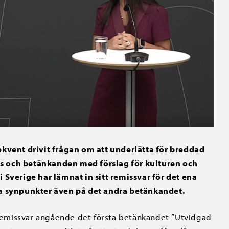
vent drivit frågan om att underlätta för breddad
atts och betänkanden med förslag för kulturen och
 Sverige har lämnat in sitt remissvar för det ena
na synpunkter även på det andra betänkandet.
t remissvar angående det första betänkandet ”Utvidgad