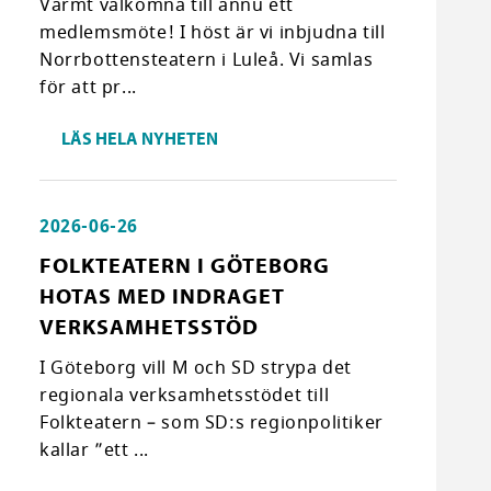
Varmt välkomna till ännu ett
medlemsmöte! I höst är vi inbjudna till
Norrbottensteatern i Luleå. Vi samlas
för att pr...
LÄS HELA NYHETEN
2026-06-26
FOLKTEATERN I GÖTEBORG
HOTAS MED INDRAGET
VERKSAMHETSSTÖD
I Göteborg vill M och SD strypa det
regionala verksamhetsstödet till
Folkteatern – som SD:s regionpolitiker
kallar ”ett ...