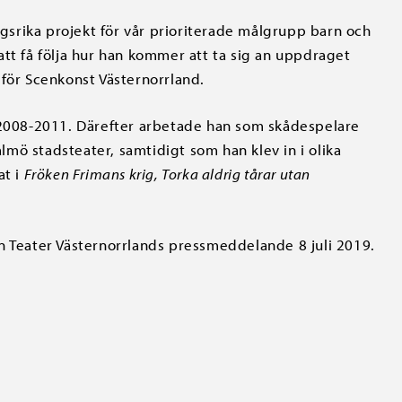
ångsrika projekt för vår prioriterade målgrupp barn och
att få följa hur han kommer att ta sig an uppdraget
 för Scenkonst Västernorrland.
ö 2008-2011. Därefter arbetade han som skådespelare
mö stadsteater, samtidigt som han klev in i olika
at i
Fröken Frimans krig, Torka aldrig tårar utan
ån Teater Västernorrlands pressmeddelande 8 juli 2019.