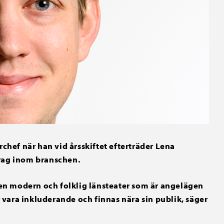
rchef när han vid årsskiftet efterträder Lena
drag inom branschen.
v en modern och folklig länsteater som är angelägen
er vara inkluderande och finnas nära sin publik, säger