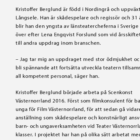
Kristoffer Berglund är född i Nordingrå och uppväxt
Långsele. Han är skådespelare och regissör och 31
blir han den yngsta av länsteatercheferna i Sverige 
över efter Lena Engqvist Forslund som vid årsskifte
till andra uppdrag inom branschen.
– Jag tar mig an uppdraget med stor ödmjukhet oc
bli spännande att fortsätta utveckla teatern tills
all kompetent personal, säger han.
Kristoffer Berglund började arbeta på Scenkonst
Västernorrland 2016. Först som filmkonsulent för b
unga för Film Västernorrland, för att sedan gå vidare
anställning som skådespelare och konstnärligt ansv
barn- och ungaverksamheten vid Teater Västernorrla
klasser. I projektet har han på olika sätt arbetat m