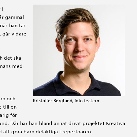
 i
 år gammal
när han tar
t går vidare
h det ska
ammans med
arn och
Kristoffer Berglund, foto teatern
 till en
arig för
nd. Där har han bland annat drivit projektet Kreativa
ed att göra barn delaktiga i repertoaren.