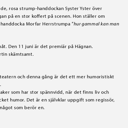
ade, rosa strump-handdockan Syster Yster över
gan på en stor koffert på scenen. Hon ställer om
gs handdocka Morfar Herrstrumpa ”
hur gammal kan man
måt. Den 11 juni är det premiär på Hägnan.
artin skämtsamt.
steatern och denna gång är det ett mer humoristiskt
.
saker som har stor spännvidd, när det finns liv och
mycket humor. Det är en självklar uppgift som regissör,
r något som berör en.