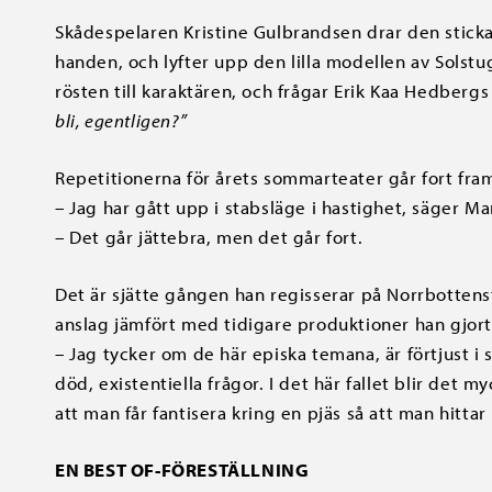
Skådespelaren Kristine Gulbrandsen drar den stick
handen, och lyfter upp den lilla modellen av Solstu
rösten till karaktären, och frågar Erik Kaa Hedber
bli, egentligen?”
Repetitionerna för årets sommarteater går fort fra
–
Jag har gått upp i stabsläge i hastighet, säger M
–
Det går jättebra, men det går fort.
Det är sjätte gången han regisserar på Norrbotten
anslag jämfört med tidigare produktioner han gjort
–
Jag tycker om de här episka temana, är förtjust i 
död, existentiella frågor. I det här fallet blir det 
att man får fantisera kring en pjäs så att man hitta
EN BEST OF-FÖRESTÄLLNING