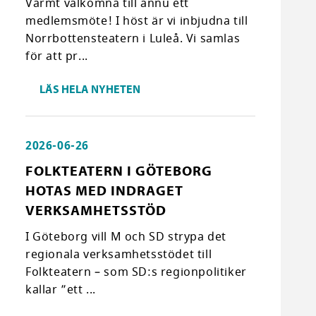
Varmt välkomna till ännu ett
medlemsmöte! I höst är vi inbjudna till
Norrbottensteatern i Luleå. Vi samlas
för att pr...
LÄS HELA NYHETEN
2026-06-26
FOLKTEATERN I GÖTEBORG
HOTAS MED INDRAGET
VERKSAMHETSSTÖD
I Göteborg vill M och SD strypa det
regionala verksamhetsstödet till
Folkteatern – som SD:s regionpolitiker
kallar ”ett ...