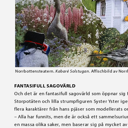
Norrbottensteatern.
Kabaré Solstugan
. Affischbild av Nor
FANTASIFULL SAGOVÄRLD
Och det är en fantasifull sagovärld som öppnar sig
Storpotäten och lilla strumpfiguren Syster Yster i
flera karaktärer från hans pjäser som modellerats o
–
Alla har funnits, men de är också ett sammelsurium 
en massa olika saker, men baserar sig på mycket av 