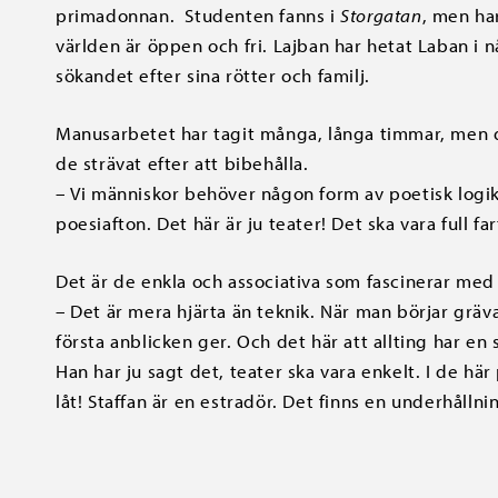
primadonnan. Studenten fanns i
Storgatan
, men ha
världen är öppen och fri. Lajban har hetat Laban i 
sökandet efter sina rötter och familj.
Manusarbetet har tagit många, långa timmar, men d
de strävat efter att bibehålla.
–
Vi människor behöver någon form av poetisk logik 
poesiafton. Det här är ju teater! Det ska vara full far
Det är de enkla och associativa som fascinerar med 
–
Det är mera hjärta än teknik. När man börjar gräva
första anblicken ger. Och det här att allting har en sj
Han har ju sagt det, teater ska vara enkelt. I de hä
låt! Staffan är en estradör. Det finns en underhålln