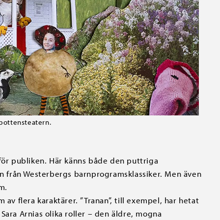
rbottensteatern.
 för publiken. Här känns både den puttriga
gen från Westerbergs barnprogramsklassiker. Men även
m.
av flera karaktärer. ”Tranan”, till exempel, har hetat
Sara Arnias olika roller – den äldre, mogna