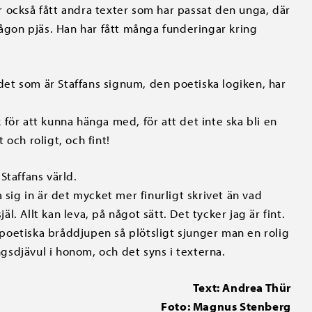
r också fått andra texter som har passat den unga, där
någon pjäs. Han har fått många funderingar kring
et som är Staffans signum, den poetiska logiken, har
för att kunna hänga med, för att det inte ska bli en
t och roligt, och fint!
Staffans värld.
 sig in är det mycket mer finurligt skrivet än vad
äl. Allt kan leva, på något sätt. Det tycker jag är fint.
r poetiska bråddjupen så plötsligt sjunger man en rolig
ingsdjävul i honom, och det syns i texterna.
Text: Andrea Thür
Foto: Magnus Stenberg