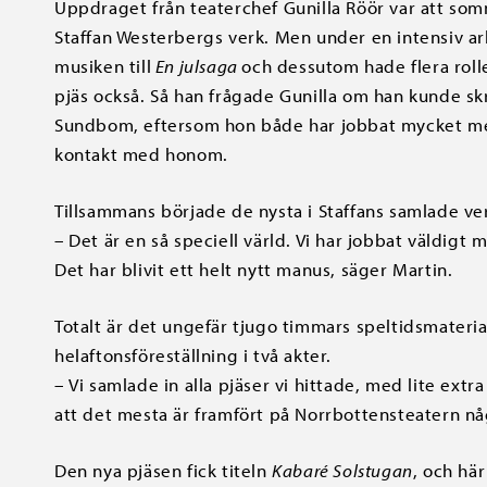
Uppdraget från teaterchef Gunilla Röör var att som
Staffan Westerbergs verk. Men under en intensiv a
musiken till
En julsaga
och dessutom hade flera roller
pjäs också. Så han frågade Gunilla om han kunde sk
Sundbom, eftersom hon både har jobbat mycket med
kontakt med honom.
Tillsammans började de nysta i Staffans samlade ve
–
Det är en så speciell värld. Vi har jobbat väldigt 
Det har blivit ett helt nytt manus, säger Martin.
Totalt är det ungefär tjugo timmars speltidsmaterial
helaftonsföreställning i två akter.
–
Vi samlade in alla pjäser vi hittade, med lite ext
att det mesta är framfört på Norrbottensteatern n
Den nya pjäsen fick titeln
Kabaré Solstugan
, och hä