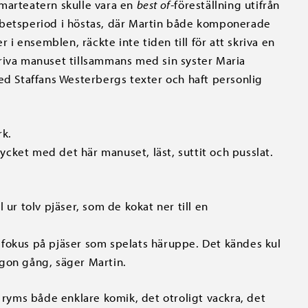
marteatern skulle vara en
best of-
föreställning utifrån
rbetsperiod i höstas, där Martin både komponerade
 i ensemblen, räckte inte tiden till för att skriva en
riva manuset tillsammans med sin syster Maria
 Staffans Westerbergs texter och haft personlig
rk.
mycket med det här manuset, läst, suttit och pusslat.
 ur tolv pjäser, som de kokat ner till en
ra fokus på pjäser som spelats häruppe. Det kändes kul
ågon gång, säger Martin.
r ryms både enklare komik, det otroligt vackra, det