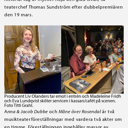
teaterchef Thomas Sundström efter dubbelpremiären
den 19 mars.
Producent Liv Olanders tar emot i entrén och Madeleine Fridh
och Eva Lundqvist sköter servicen i kassan/cafét på scenen.
Foto Titti Grahl.
A
nna & Jacob Dubbe
och
Måne över Rosendal
är två
musikteaterföreställningar med vardera två akter om
en timme. Föreställningen innehåller massor av