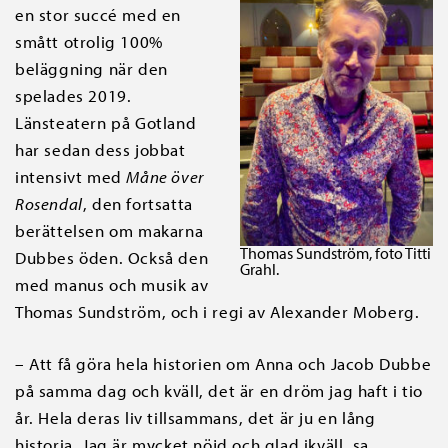
en stor succé med en
smått otrolig 100%
beläggning när den
spelades 2019.
Länsteatern på Gotland
har sedan dess jobbat
intensivt med
Måne över
Rosendal
, den fortsatta
berättelsen om makarna
Thomas Sundström, foto Titti
Dubbes öden. Också den
Grahl.
med manus och musik av
Thomas Sundström, och i regi av Alexander Moberg.
– Att få göra hela historien om Anna och Jacob Dubbe
på samma dag och kväll, det är en dröm jag haft i tio
år. Hela deras liv tillsammans, det är ju en lång
historia. Jag är mycket nöjd och glad ikväll, sa