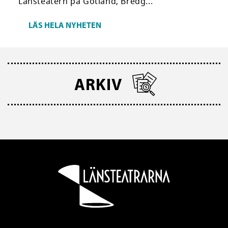
Länsteatern på Gotland, Bredg...
LÄS HELA NYHETEN
ARKIV