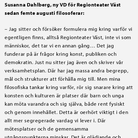
Susanna Dahlberg, ny VD för Regionteater Väst
sedan femte augusti filosoferar:
– Jag sitter och försöker formulera mig kring varför vi
egentligen finns, alltså Regionteater Väst, inte vi som
människor, det tar vi en annan gång… Det jag
funderar på är frågor kring konst, publiken och
demokratin. Just nu sitter jag även och skriver vår
verksamhetsplan. Där har jag massa andra begrepp,
mål och strukturer att förhålla mig till. Men mina
filosofiska tankar kring varför, rör sig snarare kring att
konsten och kulturen är platser där barn och unga
kan möta varandra och sig själva, både rent fysiskt
och genom innehållet. Detta är oerhört viktigt i den
allt mer segregerade vardag vi lever i. Där
mötesplatser och de gemensamma
utgångspunkterna minskar. Det är glädjande och