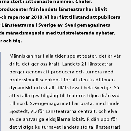
a stort i sitt senaste nummer. Chefer,
oducenter från landets länsteatrar har blivit
 repertoar 2018. Vi har fått tillstånd att publicera
ör Länsteatrarna i Sverige av Sverigemagasinets
nde månadsmagasin med turistrelaterade nyheter.
r och tåg.
Människan har i alla tider spelat teater, det är vår
drift, det ger oss kraft. Landets 21 länsteatrar
borgar genom att producera och turnera med
professionell scenkonst för att den traditionen
dynamiskt och vitalt tillåts leva i hela Sverige. Så
att vi alla ges tillgång till teaterns tiljor, ifrån syd
till nord. Sverigemagasinet har pratat med Linde
Sjöstedt, VD för Länsteatrarna centralt, och elva
av de ansvariga eldsjälarna lokalt. Ridån upp för
det viktiga kulturnavet landets stolta länsteatrar!