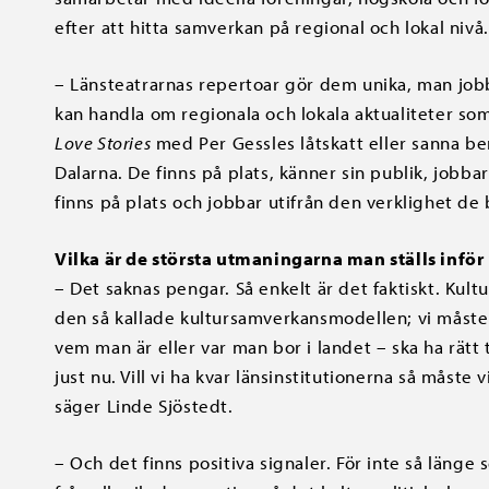
efter att hitta samverkan på regional och lokal nivå.
– Länsteatrarnas repertoar gör dem unika, man job
kan handla om regionala och lokala aktualiteter som 
Love Stories
med Per Gessles låtskatt eller sanna b
Dalarna. De finns på plats, känner sin publik, jobbar
finns på plats och jobbar utifrån den verklighet de b
Vilka är de största utmaningarna man ställs inför
– Det saknas pengar. Så enkelt är det faktiskt. Kul
den så kallade kultursamverkansmodellen; vi måste p
vem man är eller var man bor i landet – ska ha rätt t
just nu. Vill vi ha kvar länsinstitutionerna så måste
säger Linde Sjöstedt.
– Och det finns positiva signaler. För inte så länge