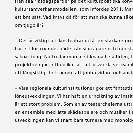
från alla riksdagspartier på det kulturpolitiska kon
kultursamverkansmodellen, som infördes 2011. Man b
ett bra sätt. Vad krävs då för att man ska kunna säker
om tjugo år?
– Det är viktigt att länsteatrarna får en starkare g
har ett förtroende, både från sina ägare och från sta
saknas idag. Nu trollar man med knäna hela tiden, f
projektpengar, hitta olika sätt att utveckla verks
ett långsiktigt förtroende att jobba vidare och anst
– Våra regionala kulturinstitutioner gör ett fantasti
löneutvecklingen. Vi har haft en urholkning av inst
är ett stort problem. Som en av teatercheferna utt
en ensemble med åtta skådespelare och musiker i
utvecklingen kan vi snart bara turnera med monologe