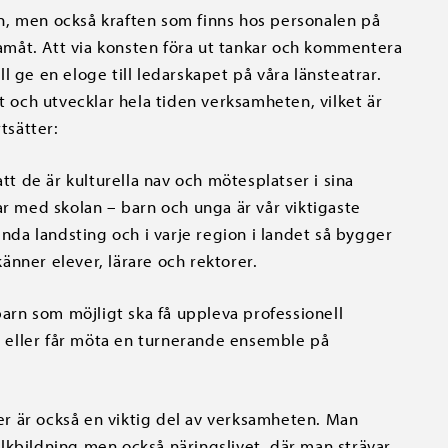
n, men också kraften som finns hos personalen på
framåt. Att via konsten föra ut tankar och kommentera
ill ge en eloge till ledarskapet på våra länsteatrar.
och utvecklar hela tiden verksamheten, vilket är
tsätter:
att de är kulturella nav och mötesplatser i sina
ar med skolan – barn och unga är vår viktigaste
enda landsting och i varje region i landet så bygger
nner elever, lärare och rektorer.
barn som möjligt ska få uppleva professionell
rn eller får möta en turnerande ensemble på
r är också en viktig del av verksamheten. Man
lkbildning men också näringslivet, där man strävar