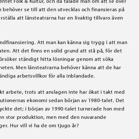
ventet Folk & Kultur, och då talade man om att se över
ehöver se till att den utvecklas och finansieras på
ställa att länsteatrarna har en livaktig tillvaro även
rundfinansiering. Att man kan känna sig trygg i att man
ten. Att det finns en solid grund att stå på, för det
örsöker ständigt hitta lösningar genom att söka
amheten. Men länsteatrarna behöver känna att de har
ändiga arbetsvillkor för alla inblandade.
skt arbete, trots att anslagen inte har ökat i takt med
itutionernas ekonomi sedan början av 1980-talet. Det
ryckte det; i början av 1990-talet turnerade hon med
 en stor produktion, men med den nuvarande
r. Hur vill vi ha de om tjugo år?