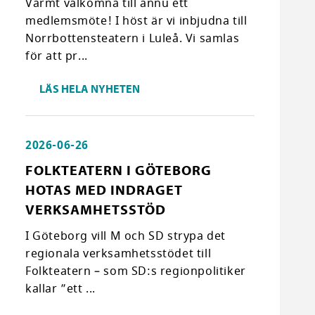
Varmt välkomna till ännu ett
medlemsmöte! I höst är vi inbjudna till
Norrbottensteatern i Luleå. Vi samlas
för att pr...
LÄS HELA NYHETEN
2026-06-26
FOLKTEATERN I GÖTEBORG
HOTAS MED INDRAGET
VERKSAMHETSSTÖD
I Göteborg vill M och SD strypa det
regionala verksamhetsstödet till
Folkteatern – som SD:s regionpolitiker
kallar ”ett ...