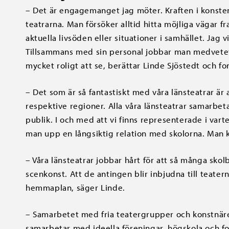
– Det är engagemanget jag möter. Kraften i konste
teatrarna. Man försöker alltid hitta möjliga vägar 
aktuella livsöden eller situationer i samhället. Jag v
Tillsammans med sin personal jobbar man medvetet 
mycket roligt att se, berättar Linde Sjöstedt och for
– Det som är så fantastiskt med våra länsteatrar är 
respektive regioner. Alla våra länsteatrar samarbet
publik. I och med att vi finns representerade i vart
man upp en långsiktig relation med skolorna. Man kä
– Våra länsteatrar jobbar hårt för att så många skol
scenkonst. Att de antingen blir inbjudna till teate
hemmaplan, säger Linde.
– Samarbetet med fria teatergrupper och konstnäre
samarbetar med ideella föreningar, högskola och fo