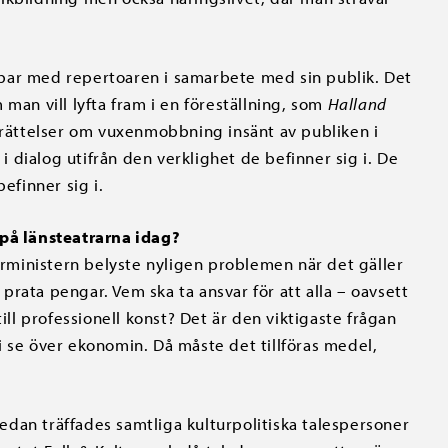
bar med repertoaren i samarbete med sin publik. Det
man vill lyfta fram i en föreställning, som
Halland
erättelser om vuxenmobbning insänt av publiken i
 i dialog utifrån den verklighet de befinner sig i. De
efinner sig i.
 på länsteatrarna idag?
turministern belyste nyligen problemen när det gäller
rata pengar. Vem ska ta ansvar för att alla – oavsett
ill professionell konst? Det är den viktigaste frågan
 vi se över ekonomin. Då måste det tillföras medel,
 sedan träffades samtliga kulturpolitiska talespersoner