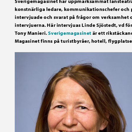
Sverigemagasinet har uppmärksammat länsteatrarn
konstnärliga ledare, kommunikationschefer och pr
intervjuade och svarat på frågor om verksamhet och
intervjuerna. Här intervjuas Linde Sjöstedt, vd f
Tony Manieri.
Sverigemagasinet
är ett rikstäcka
Magasinet finns på turistbyråer, hotell, flygplatse