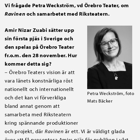
Vi frågade Petra Weckström, vd Örebro Teater, om
Ravinen
och samarbetet med Riksteatern.
Amir Nizar Zuabi sätter upp
sin första pjäs i Sverige och
den spelas på Örebro Teater
fr.o.m. den 28 november. Hur
kommer detta sig?
– Örebro Teaters vision är att
vara länets konstnärliga röst
nationellt och internationellt
Petra Weckström, foto
och det kan vi förverkliga
Mats Bäcker
bland annat genom att
samarbeta med Riksteatern
kring spännande produktioner
och projekt, där
Ravinen
är ett. Vi är väldigt glada
över att få presentera Amirs pjäs för publiken i vårt