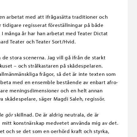
n arbetat med att ifrågasätta traditioner och
 tidigare regisserat föreställningar på både
 I många år har han arbetat med Teater Dictat
ard Teater och Teater Sort/Hvid.
 de stora scenerna. Jag vill gå ifrån de starkt
okuset – och strålkastaren på skådespelaren.
allmänmänskliga frågor, så det är inte texten som
arbeta med en ensemble bestående av enbart afro-
ligare meningsdimensioner och en helt annan
 skådespelare, säger Magdi Saleh, regissör.
 de
gör
skillnad. De är aldrig neutrala, de är
vill i mitt konstnärskap medvetet använda mig av det.
 det och se det som en oerhörd kraft och styrka,