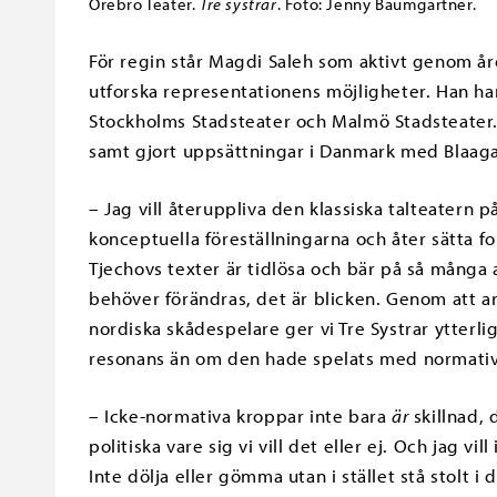
Örebro Teater.
Tre systrar
. Foto: Jenny Baumgartner.
För regin står Magdi Saleh som aktivt genom åre
utforska representationens möjligheter. Han har
Stockholms Stadsteater och Malmö Stadsteater.
samt gjort uppsättningar i Danmark med Blaaga
– Jag vill återuppliva den klassiska talteatern på
konceptuella föreställningarna och åter sätta f
Tjechovs texter är tidlösa och bär på så många 
behöver förändras, det är blicken. Genom att 
nordiska skådespelare ger vi Tre Systrar ytter
resonans än om den hade spelats med normativa
– Icke-normativa kroppar inte bara
är
skillnad,
politiska vare sig vi vill det eller ej. Och jag 
Inte dölja eller gömma utan i stället stå stolt i