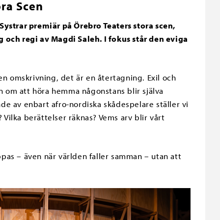
ora Scen
Systrar premiär på Örebro Teaters stora scen,
 och regi av Magdi Saleh. I fokus står den eviga
en omskrivning, det är en återtagning. Exil och
 om att höra hemma någonstans blir själva
e av enbart afro-nordiska skådespelare ställer vi
 Vilka berättelser räknas? Vems arv blir vårt
ppas – även när världen faller samman – utan att