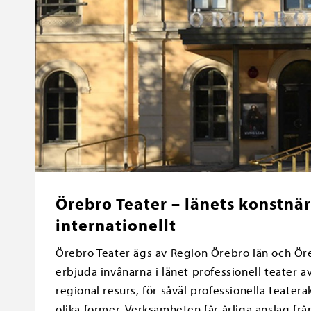
Örebro Teater – länets konstnärl
internationellt
Örebro Teater ägs av Region Örebro län och Ö
erbjuda invånarna i länet professionell teater a
regional resurs, för såväl professionella teater
olika former. Verksamheten får årliga anslag fr