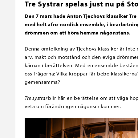
Tre Systrar spelas just nu på St
Den 7 mars hade Anton Tjechovs klassiker Tre 
med helt afro-nordisk ensemble, i bearbetning
drömmen om att höra hemma någonstans.
Denna omtolkning av Tjechovs klassiker är inte 
arv, makt och motstånd och den eviga drömmen
kärnan i berättelsen. Med en ensemble beståend
oss frågorna: Vilka kroppar får bebo klassikerna?
gemensamma?
Tre systrar
blir här en berättelse om att våga ho
veta om förändringen någonsin kommer.