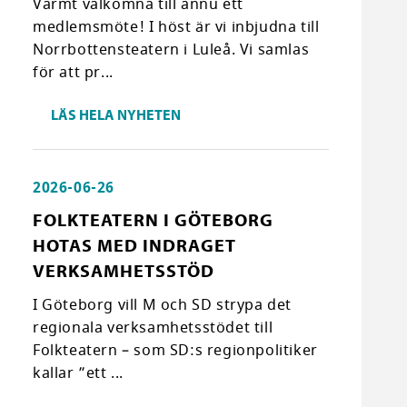
Varmt välkomna till ännu ett
medlemsmöte! I höst är vi inbjudna till
Norrbottensteatern i Luleå. Vi samlas
för att pr...
LÄS HELA NYHETEN
2026-06-26
FOLKTEATERN I GÖTEBORG
HOTAS MED INDRAGET
VERKSAMHETSSTÖD
I Göteborg vill M och SD strypa det
regionala verksamhetsstödet till
Folkteatern – som SD:s regionpolitiker
kallar ”ett ...