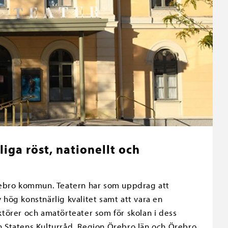
iga röst, nationellt och
rebro kommun. Teatern har som uppdrag att
v hög konstnärlig kvalitet samt att vara en
aktörer och amatörteater som för skolan i dess
ån Statens Kulturråd, Region Örebro län och Örebro