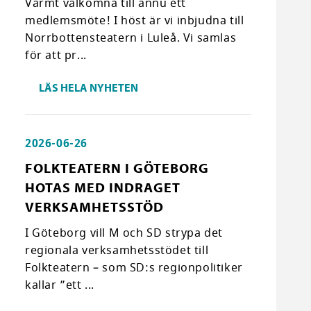
Varmt välkomna till ännu ett
medlemsmöte! I höst är vi inbjudna till
Norrbottensteatern i Luleå. Vi samlas
för att pr...
LÄS HELA NYHETEN
2026-06-26
FOLKTEATERN I GÖTEBORG
HOTAS MED INDRAGET
VERKSAMHETSSTÖD
I Göteborg vill M och SD strypa det
regionala verksamhetsstödet till
Folkteatern – som SD:s regionpolitiker
kallar ”ett ...