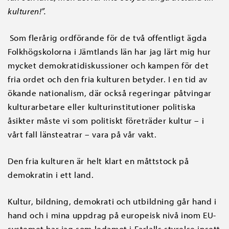
kulturen!”.
Som flerårig ordförande för de två offentligt ägda
Folkhögskolorna i Jämtlands län har jag lärt mig hur
mycket demokratidiskussioner och kampen för det
fria ordet och den fria kulturen betyder. I en tid av
ökande nationalism, där också regeringar påtvingar
kulturarbetare eller kulturinstitutioner politiska
åsikter måste vi som politiskt företräder kultur – i
vårt fall länsteatrar – vara på vår vakt.
Den fria kulturen är helt klart en måttstock på
demokratin i ett land.
Kultur, bildning, demokrati och utbildning går hand i
hand och i mina uppdrag på europeisk nivå inom EU-
systemet har jag som ledamot i Earlalls styrelse insett