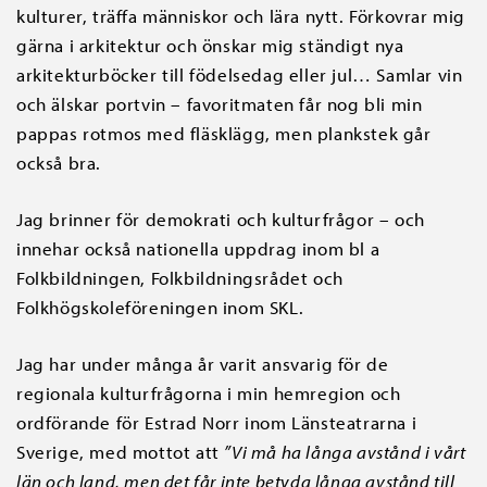
kulturer, träffa människor och lära nytt. Förkovrar mig
gärna i arkitektur och önskar mig ständigt nya
arkitekturböcker till födelsedag eller jul… Samlar vin
och älskar portvin – favoritmaten får nog bli min
pappas rotmos med fläsklägg, men plankstek går
också bra.
Jag brinner för demokrati och kulturfrågor – och
innehar också nationella uppdrag inom bl a
Folkbildningen, Folkbildningsrådet och
Folkhögskoleföreningen inom SKL.
Jag har under många år varit ansvarig för de
regionala kulturfrågorna i min hemregion och
ordförande för Estrad Norr inom Länsteatrarna i
Sverige, med mottot att
”Vi må
ha l
å
nga avst
ånd i vå
rt
l
än och land, men det f
å
r inte betyda l
å
nga avst
å
nd till