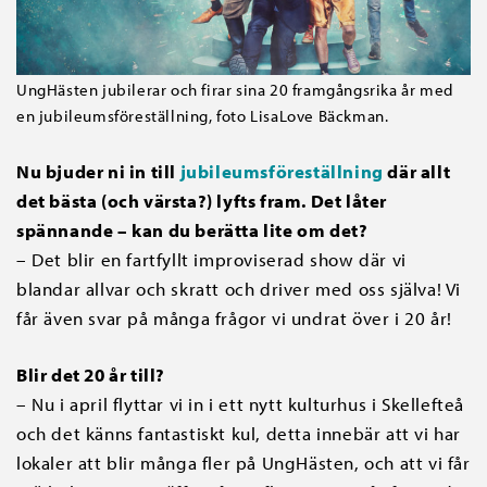
UngHästen jubilerar och firar sina 20 framgångsrika år med
en jubileumsföreställning, foto LisaLove Bäckman.
Nu bjuder ni in till
jubileumsföreställning
där allt
det bästa (och värsta?) lyfts fram. Det låter
spännande – kan du berätta lite om det?
– Det blir en fartfyllt improviserad show där vi
blandar allvar och skratt och driver med oss själva! Vi
får även svar på många frågor vi undrat över i 20 år!
Blir det 20 år till?
– Nu i april flyttar vi in i ett nytt kulturhus i Skellefteå
och det känns fantastiskt kul, detta innebär att vi har
lokaler att blir många fler på UngHästen, och att vi får