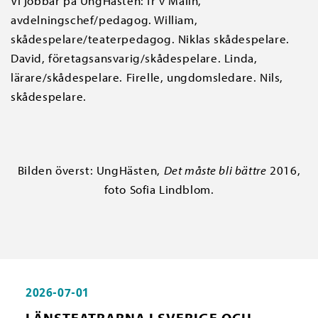
Vi jobbar på UngHästen: fr v Malin,
avdelningschef/pedagog. William,
skådespelare/teaterpedagog. Niklas skådespelare.
David, företagsansvarig/skådespelare. Linda,
lärare/skådespelare. Firelle, ungdomsledare. Nils,
skådespelare.
Bilden överst: UngHästen,
Det måste bli bättre
2016,
foto Sofia Lindblom.
2026-07-01
LÄNSTEATRARNA I SVERIGE OCH