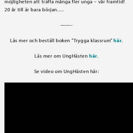
möjligheten att träffa många fler unga – vår framtid!
20 år till är bara början….
——-
Läs mer och beställ boken ”Trygga klassrum”
här
.
Läs mer om UngHästen
här
.
Se video om UngHästen här: