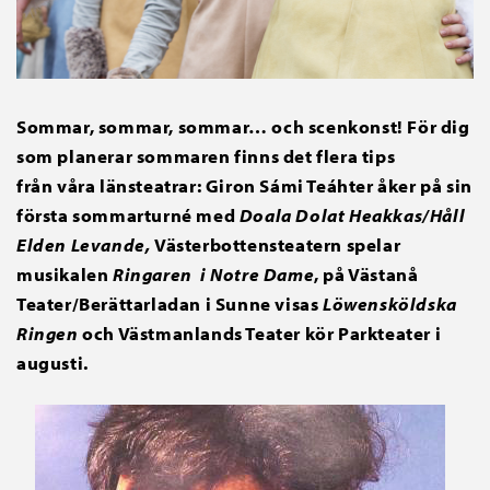
Sommar, sommar, sommar… och scenkonst! För dig
som planerar sommaren finns det flera tips
från våra länsteatrar: Giron Sámi Teáhter åker på sin
första sommarturné med
Doala Dolat Heakkas/Håll
Elden Levande,
Västerbottensteatern spelar
musikalen
Ringaren i Notre Dame
, på Västanå
Teater/Berättarladan i Sunne visas
Löwensköldska
Ringen
och Västmanlands Teater kör Parkteater i
augusti.