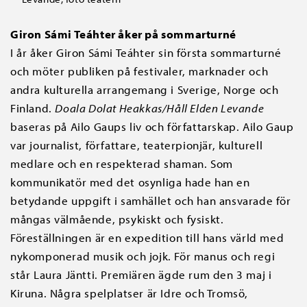
Giron Sámi Teáhter åker på sommarturné
I år åker Giron Sámi Teáhter sin första sommarturné
och möter publiken på festivaler, marknader och
andra kulturella arrangemang i Sverige, Norge och
Finland.
Doala Dolat Heakkas/Håll Elden Levande
baseras på Ailo Gaups liv och författarskap. Ailo Gaup
var journalist, författare, teaterpionjär, kulturell
medlare och en respekterad shaman. Som
kommunikatör med det osynliga hade han en
betydande uppgift i samhället och han ansvarade för
mångas välmående, psykiskt och fysiskt.
Föreställningen är en expedition till hans värld med
nykomponerad musik och jojk. För manus och regi
står Laura Jäntti. Premiären ägde rum den 3 maj i
Kiruna. Några spelplatser är Idre och Tromsö,