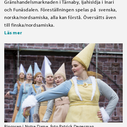
Gränshandelsmarknaden i Tärnaby, IjahisIdja i Inari
och Funäsdalen. Föreställningen spelas på svenska,
norska/nordsamiska, alla kan förstå. Översätts även
till finska/nordsamiska.
Läs mer
Ringaren i Notre Dame, foto Patrick Degerman