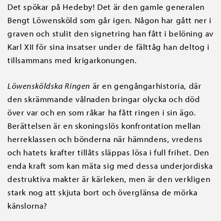
Det spökar på Hedeby! Det är den gamle generalen
Bengt Löwensköld som går igen. Någon har gått ner i
graven och stulit den signetring han fått i belöning av
Karl XII för sina insatser under de fälttåg han deltog i
tillsammans med krigarkonungen.
Löwensköldska Ringen
är en gengångarhistoria, där
den skrämmande vålnaden bringar olycka och död
över var och en som råkar ha fått ringen i sin ägo.
Berättelsen är en skoningslös konfrontation mellan
herreklassen och bönderna när hämndens, vredens
och hatets krafter tillåts släppas lösa i full frihet. Den
enda kraft som kan mäta sig med dessa underjordiska
destruktiva makter är kärleken, men är den verkligen
stark nog att skjuta bort och överglänsa de mörka
känslorna?