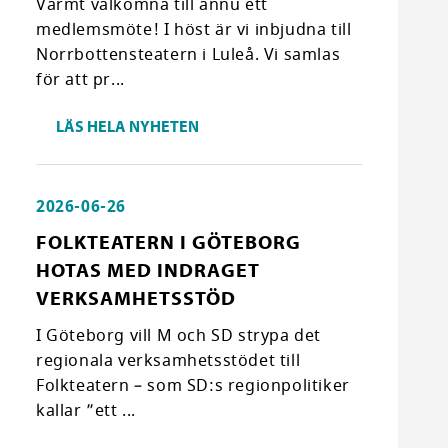
Varmt välkomna till ännu ett
medlemsmöte! I höst är vi inbjudna till
Norrbottensteatern i Luleå. Vi samlas
för att pr...
LÄS HELA NYHETEN
2026-06-26
FOLKTEATERN I GÖTEBORG
HOTAS MED INDRAGET
VERKSAMHETSSTÖD
I Göteborg vill M och SD strypa det
regionala verksamhetsstödet till
Folkteatern – som SD:s regionpolitiker
kallar ”ett ...