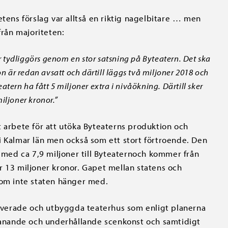
etens förslag var alltså en riktig nagelbitare … men
rån majoriteten:
r tydliggörs genom en stor satsning på Byteatern. Det ska
jon är redan avsatt och därtill läggs två miljoner 2018 och
atern ha fått 5 miljoner extra i nivåökning. Därtill sker
iljoner kronor.”
t arbete för att utöka Byteaterns produktion och
i Kalmar län men också som ett stort förtroende. Den
g med ca 7,9 miljoner till Byteaternoch kommer från
r 13 miljoner kronor. Gapet mellan statens och
 om inte staten hänger med.
verade och utbyggda teaterhus som enligt planerna
tmanande och underhållande scenkonst och samtidigt