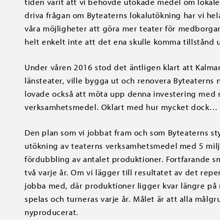
tiden varit att vi behövde utökade medel om lokalern
driva frågan om Byteaterns lokalutökning har vi hel
våra möjligheter att göra mer teater för medborgarna
helt enkelt inte att det ena skulle komma tillstånd 
Under våren 2016 stod det äntligen klart att Kalma
länsteater, ville bygga ut och renovera Byteaterns
lovade också att möta upp denna investering med 
verksamhetsmedel. Oklart med hur mycket dock…
Den plan som vi jobbat fram och som Byteaterns st
utökning av teaterns verksamhetsmedel med 5 miljo
fördubbling av antalet produktioner. Fortfarande sm
två varje år. Om vi lägger till resultatet av det r
jobba med, där produktioner ligger kvar längre på
spelas och turneras varje år. Målet är att alla målgr
nyproducerat.