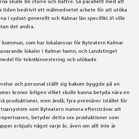
a skulle bli större och bättre. Så parallellt med att
a tiden bedrivit ett målmedvetet arbete för att utöka
 i sydost generellt och Kalmar län specifikt.Vi ville
utan det andra.
r kommun, som har lokalansvar för Byteatern Kalmar
 nuvarande lokaler i Kalmar hamn, och Landstinget
medel för teknikinvestering och utökade
yrelse och personal ställt sig bakom byggde på en
ner kronor årligen vilket skulle kunna betyda nära en
å produktioner, men ändå; fyra premiärer istället för
epertoarsystem som Byteatern numera eftersträvar att
 repertoaren, betyder detta sex produktioner som
upper erbjuds något varje år, även om allt inte är