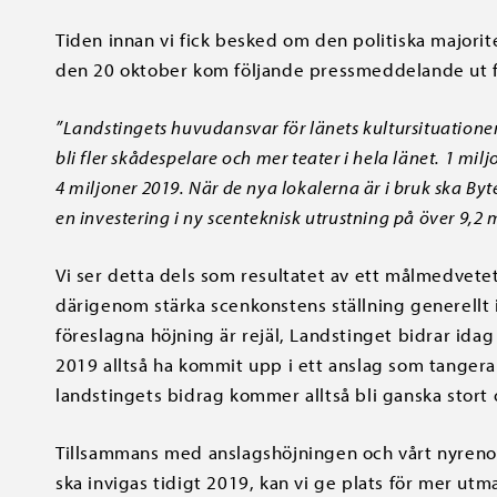
Tiden innan vi fick besked om den politiska majorit
den 20 oktober kom följande pressmeddelande ut f
”
Landstingets huvudansvar för länets kultursituatione
bli fler skådespelare och mer teater i hela länet. 1 mil
4 miljoner 2019. När de nya lokalerna är i bruk ska Byte
en investering i ny scenteknisk utrustning på över 9,2 m
Vi ser detta dels som resultatet av ett målmedvete
därigenom stärka scenkonstens ställning generellt 
föreslagna höjning är rejäl, Landstinget bidrar ida
2019 alltså ha kommit upp i ett anslag som tangera
landstingets bidrag kommer alltså bli ganska stort
Tillsammans med anslagshöjningen och vårt nyreno
ska invigas tidigt 2019, kan vi ge plats för mer u