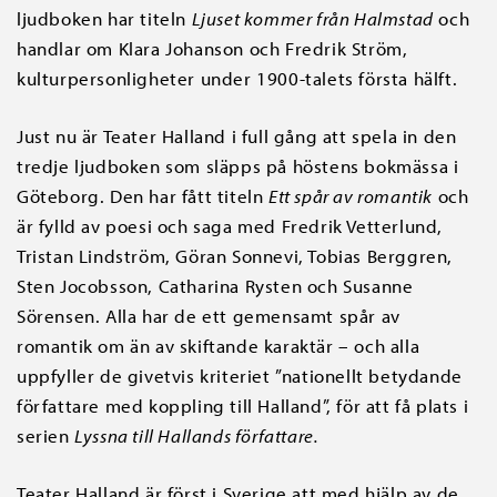
ljudboken har titeln
Ljuset kommer från Halmstad
och
handlar om Klara Johanson och Fredrik Ström,
kulturpersonligheter under 1900-talets första hälft.
Just nu är Teater Halland i full gång att spela in den
tredje ljudboken som släpps på höstens bokmässa i
Göteborg. Den har fått titeln
Ett spår av romantik
och
är fylld av poesi och saga med Fredrik Vetterlund,
Tristan Lindström, Göran Sonnevi, Tobias Berggren,
Sten Jocobsson, Catharina Rysten och Susanne
Sörensen. Alla har de ett gemensamt spår av
romantik om än av skiftande karaktär – och alla
uppfyller de givetvis kriteriet ”nationellt betydande
författare med koppling till Halland”, för att få plats i
serien
Lyssna till Hallands författare.
Teater Halland är först i Sverige att med hjälp av de