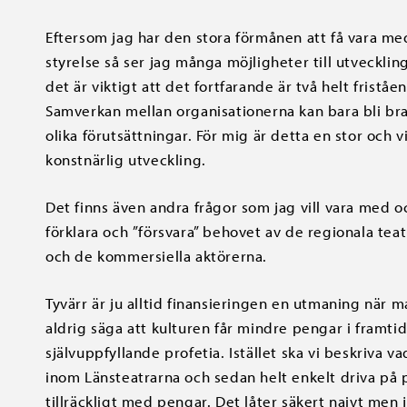
Eftersom jag har den stora förmånen att få vara me
styrelse så ser jag många möjligheter till utveckli
det är viktigt att det fortfarande är två helt frist
Samverkan mellan organisationerna kan bara bli br
olika förutsättningar. För mig är detta en stor och
konstnärlig utveckling.
Det finns även andra frågor som jag vill vara med oc
förklara och ”försvara” behovet av de regionala te
och de kommersiella aktörerna.
Tyvärr är ju alltid finansieringen en utmaning när 
aldrig säga att kulturen får mindre pengar i framtid
självuppfyllande profetia. Istället ska vi beskriva 
inom Länsteatrarna och sedan helt enkelt driva på pol
tillräckligt med pengar. Det låter säkert naivt men 