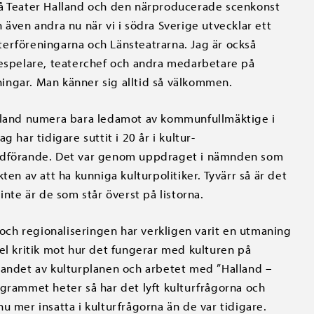
ka på Teater Halland och den närproducerade scenkonst
 även andra nu när vi i södra Sverige utvecklar ett
erföreningarna och Länsteatrarna. Jag är också
spelare, teaterchef och andra medarbetare på
lningar. Man känner sig alltid så välkommen.
alland numera bara ledamot av kommunfullmäktige i
 har tidigare suttit i 20 år i kultur-
ordförande. Det var genom uppdraget i nämnden som
ten av att ha kunniga kulturpolitiker. Tyvärr så är det
inte är de som står överst på listorna.
ch regionaliseringen har verkligen varit en utmaning
el kritik mot hur det fungerar med kulturen på
tandet av kulturplanen och arbetet med ”Halland –
ogrammet heter så har det lyft kulturfrågorna och
u mer insatta i kulturfrågorna än de var tidigare.