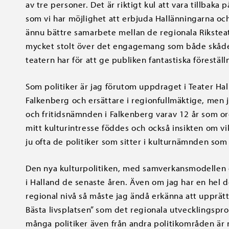
av tre personer. Det är riktigt kul att vara tillba
som vi har möjlighet att erbjuda Hallänningarna och
ännu bättre samarbete mellan de regionala Riksteat
mycket stolt över det engagemang som både skåde
teatern har för att ge publiken fantastiska förestäl
Som politiker är jag förutom uppdraget i Teater H
Falkenberg och ersättare i regionfullmäktige, men jag
och fritidsnämnden i Falkenberg varav 12 år som 
mitt kulturintresse föddes och också insikten om vik
ju ofta de politiker som sitter i kulturnämnden som 
Den nya kulturpolitiken, med samverkansmodellen o
i Halland de senaste åren. Även om jag har en hel d
regional nivå så måste jag ändå erkänna att upprät
Bästa livsplatsen” som det regionala utvecklingspr
många politiker även från andra politikområden är n