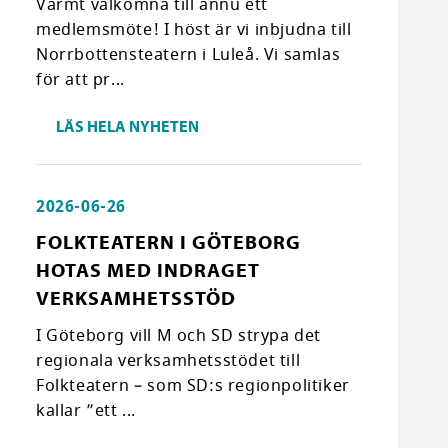
Varmt välkomna till ännu ett
medlemsmöte! I höst är vi inbjudna till
Norrbottensteatern i Luleå. Vi samlas
för att pr...
LÄS HELA NYHETEN
2026-06-26
FOLKTEATERN I GÖTEBORG
HOTAS MED INDRAGET
VERKSAMHETSSTÖD
I Göteborg vill M och SD strypa det
regionala verksamhetsstödet till
Folkteatern – som SD:s regionpolitiker
kallar ”ett ...