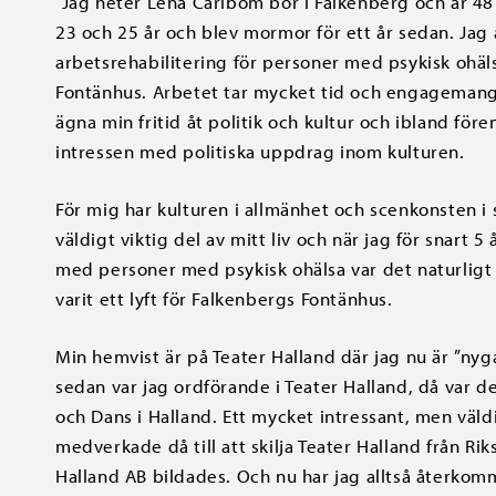
”Jag heter Lena Carlbom bor i Falkenberg och är 48 
23 och 25 år och blev mormor för ett år sedan. Jag
arbetsrehabilitering för personer med psykisk ohäl
Fontänhus. Arbetet tar mycket tid och engagemang
ägna min fritid åt politik och kultur och ibland före
intressen med politiska uppdrag inom kulturen.
För mig har kulturen i allmänhet och scenkonsten i 
väldigt viktig del av mitt liv och när jag för snart 
med personer med psykisk ohälsa var det naturligt 
varit ett lyft för Falkenbergs Fontänhus.
Min hemvist är på Teater Halland där jag nu är ”ny
sedan var jag ordförande i Teater Halland, då var d
och Dans i Halland. Ett mycket intressant, men väldi
medverkade då till att skilja Teater Halland från Rik
Halland AB bildades. Och nu har jag alltså återkomm