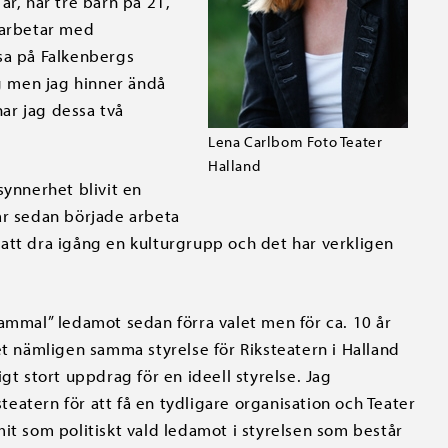
år, har tre barn på 21,
 arbetar med
sa på Falkenbergs
 men jag hinner ändå
nar jag dessa två
Lena Carlbom Foto Teater
Halland
synnerhet blivit en
5 år sedan började arbeta
att dra igång en kulturgrupp och det har verkligen
gammal” ledamot sedan förra valet men för ca. 10 år
et nämligen samma styrelse för Riksteatern i Halland
gt stort uppdrag för en ideell styrelse. Jag
steatern för att få en tydligare organisation och Teater
it som politiskt vald ledamot i styrelsen som består