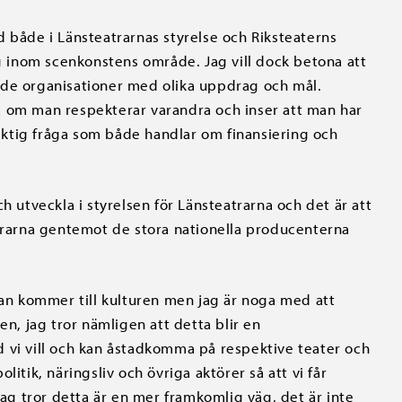
d både i Länsteatrarnas styrelse och Riksteaterns
ng inom scenkonstens område. Jag vill dock betona att
ående organisationer med olika uppdrag och mål.
a om man respekterar varandra och inser att man har
 viktig fråga som både handlar om finansiering och
h utveckla i styrelsen för Länsteatrarna och det är att
atrarna gentemot de stora nationella producenterna
man kommer till kulturen men jag är noga med att
en, jag tror nämligen att detta blir en
vad vi vill och kan åstadkomma på respektive teater och
itik, näringsliv och övriga aktörer så att vi får
jag tror detta är en mer framkomlig väg, det är inte